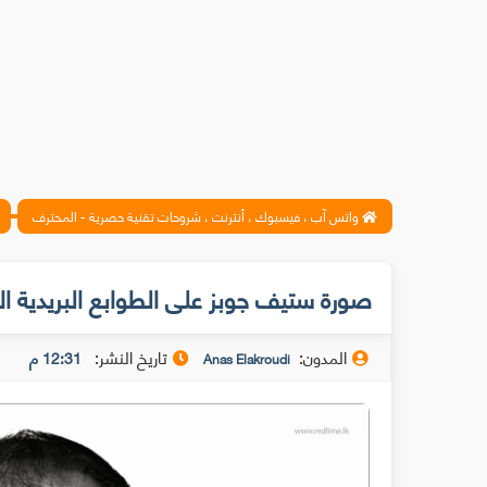
واتس آب ، فيسبوك ، أنترنت ، شروحات تقنية حصرية - المحترف
صورة ستيف جوبز على الطوابع البريدية ال
المدون:
تاريخ النشر:
12:31 م
Anas Elakroudi