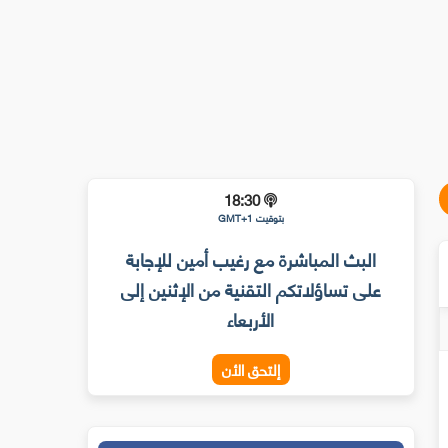
18:30
بتوقيت GMT+1
البث المباشرة مع رغيب أمين للإجابة
على تساؤلاتكم التقنية من الإثنين إلى
الأربعاء
إلتحق الأن