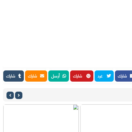
شارك
غرد
شارك
أرسل
شارك
شارك