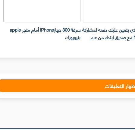
لذي يتعين عليك دفعه لمشاركة
سرقة 300 جهازiPhone أمام متجر apple
حساب Netflix مع صديق ابتداء من عام
بنيويورك
ت
ظهار التعليقات