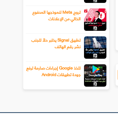
تروج Meta لنموذجها المدفوع
الخالي من الإعلانات
سيحصل هاتف Xiaomi 13 أخيرًا على عدسة
طرح Snapchat المزيد من أدوا
ليفوتوغرافي
الفيديو المتقدمة باستخدام وضع ا
تطبيق Signal يختبر حلًا لتجنب
نشر رقم الهاتف
تتخذ Google إجراءات صارمة لرفع
جودة تطبيقات Android