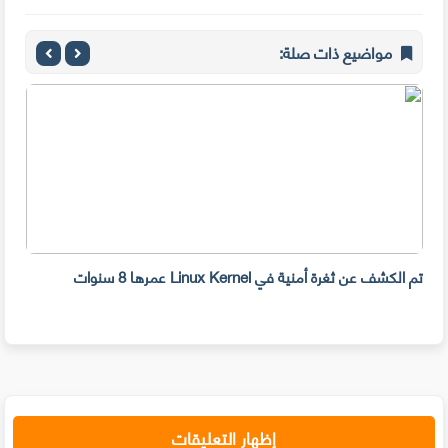
مواضيع ذات صلة:
تم الكشف عن ثغرة أمنية في Linux Kernel عمرها 8 سنوات
مايك
خوادم 
إظهار التعليقات