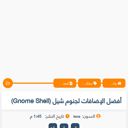
واتس آب ، فيسبوك ، أنترنت ، شروحات تقنية حصرية - المحترف
مقالات، لينكس
أفضل الإضافات لجنوم شيل (Gnome Shell)
أفضل الإضافات لجنوم شيل (Gnome Shell)
المدون:
تاريخ النشر:
1:45 م
kora
+
A
A
-
A