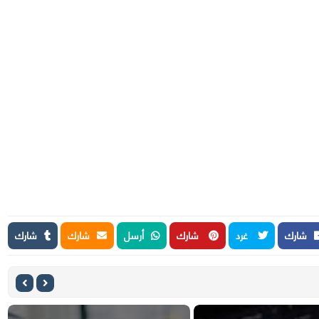
شارك
غرد
شارك
أرسل
شارك
شارك