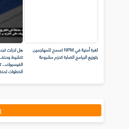
لة المحذوفة
ثغرة أمنية في NPM تسمح للمهاجمين
هل لازلت تجد مشك
بتوزيع البرامج الضارة كحزم مشروعة
تنشيط وحذف حس
الفيسبوك... تعرف
الخطوات لحذف ح
إ