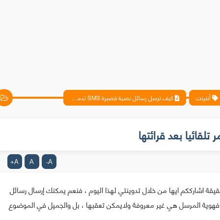
أنترنت
كيف ترسل رسائل نصية قصيرة SMS تدمر تلقائيا بعد قرائتها
A
A
A
+
-
من فيلم Mission impossible بل هي حقيقة اشارككم ايها من خلال تدوينتي لهذا اليوم ، فنعم يمكنك إرسال رسائل
 ، غير ذلك فهوية المرسل هي غير معروفة ولايمكن تعقبها ، بل والجميل في الموضوع