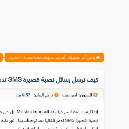
واتس آب ، فيسبوك ، أنترنت ، شروحات تقنية حصرية - المحترف
كيف ترسل رسائل نصية قصيرة SMS تدمر تلقائيا بعد قرائتها
المدون:
تاريخ النشر:
9:57 ص
أمين رغيب
إنها ليست لقطة 
نصية قصيرة SMS تدمر تلقائيا بعد توصلك بها
انها مجانية (اعرف كم تعشقون المجانيات d: ) ؟