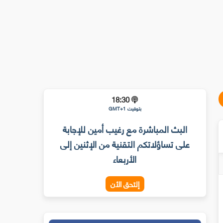
18:30
بتوقيت GMT+1
البث المباشرة مع رغيب أمين للإجابة
على تساؤلاتكم التقنية من الإثنين إلى
الأربعاء
إلتحق الأن