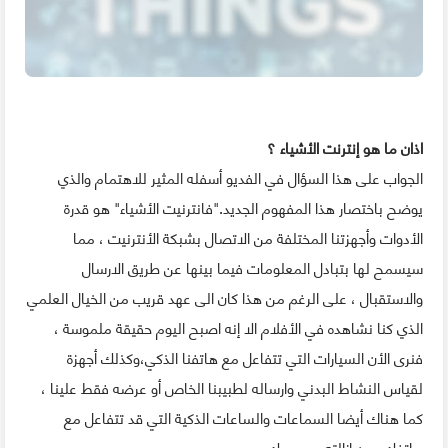
اذان ما هو إنترنت الأشياء ؟
الجواب على هذا السؤال في الفديو أسفله المثير للاهتمام والذي
يوضح باختصار هذا المفهوم الجديد."فانترنيت الأشياء" هو قدرة
الأدوات وأجهزتنا المختلفة من الاتصال بشبكة الأنترنيت ، مما
سيسمح لها بتبادل المعلومات فيما بينها عن طريق الارسال
والاستقبال ، على الرغم من هذا كان الى عهد قريب من الخيال العلمي
الذي كنا نشاهده في الأفلام الا إنه اصبح اليوم حقيقة ملموسة ،
فنرى الأن السيارات التي تتفاعل مع هاتفنا الذكي،وكذلك أجهزة
لقياس النشاط البدني وارساله لطبيبنا الخاص أو عرضه فقط علينا ،
كما هناك أيضا السماعات والساعات الذكية التي قد تتفاعل مع
هاتفك دون إزالته من جيبك .