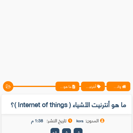
واتس آب ، فيسبوك ، أنترنت ، شروحات تقنية حصرية - المحترف
أنترنيت ،مقالات
ما هو أنترنيت الأشياء ( Internet of things )؟
ما هو أنترنيت الأشياء ( Internet of things )؟
المدون:
تاريخ النشر:
1:38 م
kora
+
A
A
-
A