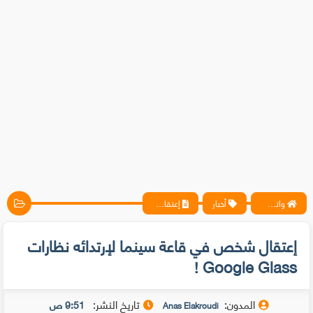
واتس آب ، فيسبوك ، أنترنت ، شروحات تقنية حصرية - المحترف
أخبار
إعتقال شخص في قاعة سينما لإرتدائه نظارات Google Glass !
إعتقال شخص في قاعة سينما لإرتدائه نظارات
Google Glass !
المدون:
تاريخ النشر:
9:51 ص
Anas Elakroudi