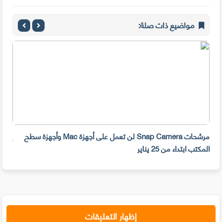
مواضيع ذات صلة:
مرشحات Snap Camera لن تعمل على أجهزة Mac وأجهزة سطح
المكتب ابتداء من 25 يناير
صديق 
إظهار التعليقات