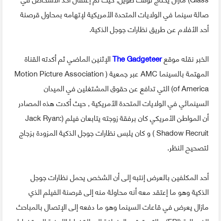
صالة سينما في الولايات المتحدة الأمريكية لإتهامه بمحاول قرصنة
أحد الأفلام عن طريق نظارات جوجل الذكية.
الخبر نقله موقع
The Gadgeteer
الإثنين الماضي ثم أكدته القناة
المهتمة بالسينما AMC عبر جمعية ( Motion Picture Association
of America) التي تدافع عن حقوق المشتغلين في الميدان
السينمائي في الولايات المتحدة الأمريكية , حيث أكدت هذه المصادر
أن المواطن الأمريكي كان برفقة زوجته يتابعان فيلم (Jack Ryan:
Shadow Recruit ) و كان يلبس نظارات جوجل الذكية المزودة بزجاج
لتصحيح النظر.
أحد المكلفين بالعرض إنتبه إلى أن الشخص يحمل نظارات جوجل
الذكية وهو ما إعتقد معه أنه محاولة منه إلى قرصنة الفيلم الذي
مازال يعرض في قاعات السينما وهو ما دفعه إلى الإتصال بالمباحث
الفيدرالية (FBI) و التي تهتم بالإضافة إلى القضايا الأمنية إلى قضايا