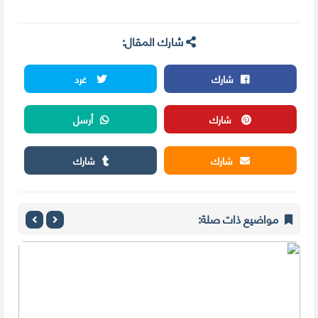
شارك المقال:
شارك
غرد
شارك
أرسل
شارك
شارك
مواضيع ذات صلة: