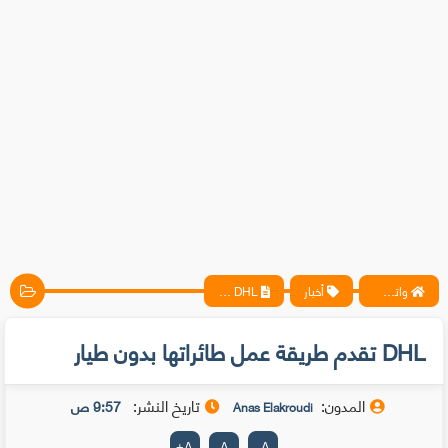
واتس آب ، فيسبوك ، أنترنت ، شروحات تقنية حصرية - المحترف
أخبار
DHL تقدم طريقة عمل طائراتها بدون طيار
DHL تقدم طريقة عمل طائراتها بدون طيار
المدون:
تاريخ النشر:
9:57 ص
Anas Elakroudi
+
A
A
-
A