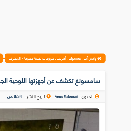
واتس آب ، فيسبوك ، أنترنت ، شروحات تقنية حصرية - المحترف
سامسونغ تكشف عن أجهزتها اللوحية الجديدة في
المدون:
تاريخ النشر:
9:34 ص
Anas Elakroudi