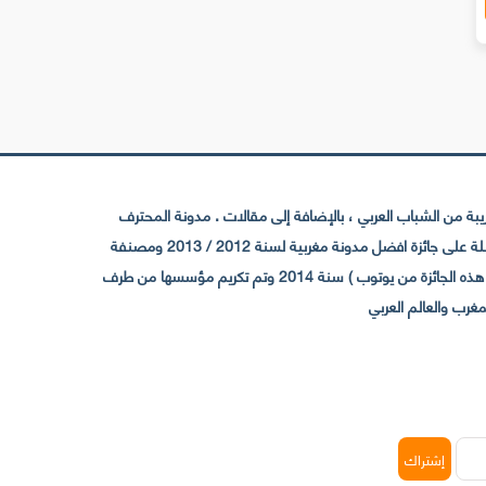
 من الشباب العربي ، بالإضافة إلى مقالات . مدونة المحترف
تأسست سنة 2009 حيث تستقطب الآن عدد كبير من الزوار من كافة ربوع الوطن العربي ، حيث ان مقرها الرئيسي بالمغرب و مديرها امين رغيب ،حاصلة على جائزة افضل مدونة مغربية لسنة 2012 / 2013 ومصنفة
ضمن افضل 10 مدونات عربية حسب المركز الدولي للصحفيين ICFJ سنة 2013 وحاصلة على الجائزة الفضية من يوتوب (اول قناة مغربية تحصل على هذه الجائزة من يوتوب ) سنة 2014 وتم تكريم مؤسسها من طرف