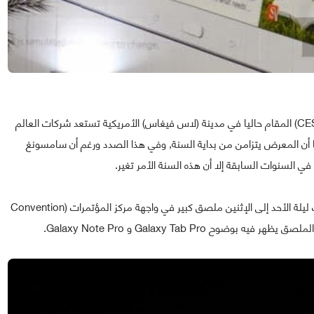
على بعد ساعات قليلة من إنطلاق فعاليات معرض (CES 2014) المقام حاليا في مدينة (لاس فيغاس) الأمريكية تستعد شركات العالم
ن عن جديدها في السنة الحالية 2014 خصوصا أن المعرض يتزامن من بداية السنة, وفي هذا الصدد ورغم أن سامسونغ
إكتشف ليلة الأحد إلى الإثنين ملصق كبير في واجهة مركز المؤتمرات (Convention