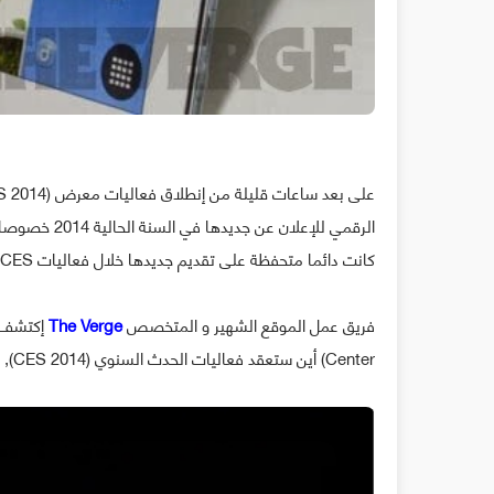
الرقمي للإعلا
كانت دائما متحفظة على تقديم جديدها خلال فعاليات CES في السنوات السابقة إلا أن هذه السنة الأمر تغير.
فريق عمل الموقع الشهير و المتخصص
The Verge
Center) أين ستعقد فعاليات الحدث السنوي (CES 2014), الملصق يظهر فيه بوضوح Galaxy Tab Pro و Galaxy Note Pro.