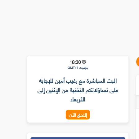
18:30
بتوقيت GMT+1
البث المباشرة مع رغيب أمين للإجابة
على تساؤلاتكم التقنية من الإثنين إلى
الأربعاء
إلتحق الأن