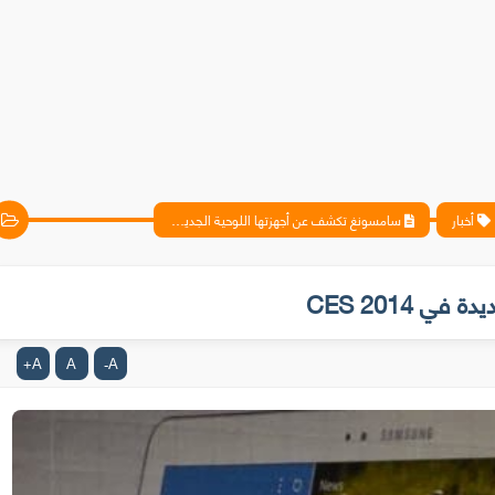
أخبار
سامسونغ تكشف عن أجهزتها اللوحية الجديدة في CES 2014
 CES 2014
A
A
A
+
-