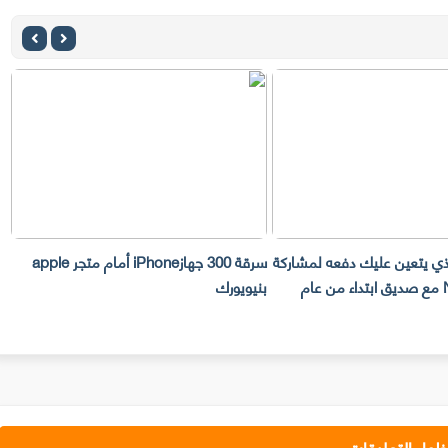
ك دفعه لمشاركة
سرقة 300 جهازiPhone أمام متجر apple
ق ابتداء من عام
بنيويورك
تليفوتوغرافي
ظهار التعليقات