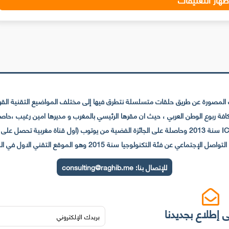
لمصورة عن طريق حلقات متسلسلة نتطرق فيها إلى مختلف المواضيع التقنية القريبة
عي عن فئة التكنولوجيا سنة 2015 وهو الموقع التقني الاول في المغرب والعالم العربي
للإتصال بنا:
consulting@raghib.me
 إطلاع بجديدنا