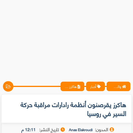
واتس آب ، فيسبوك ، أنترنت ، شروحات تقنية حصرية - المحترف
أخبار
هاكرز يقرصنون أنظمة رادارات مراقبة حركة السير في روسيا
هاكرز يقرصنون أنظمة رادارات مراقبة حركة
السير في روسيا
المدون:
تاريخ النشر:
12:11 م
Anas Elakroudi