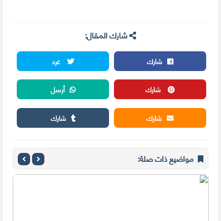
شارك المقال:
شارك
غرد
شارك
أرسل
شارك
شارك
مواضيع ذات صلة: