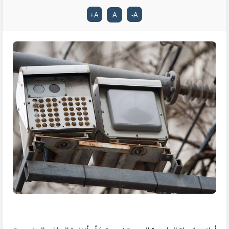
+
A
A
-
A