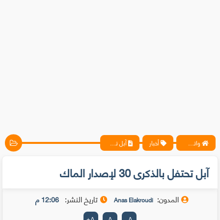
واتس آب ، فيسبوك ، أنترنت ، شروحات تقنية حصرية - المحترف
أخبار
آبل تحتفل بالذكرى 30 لإصدار الماك
آبل تحتفل بالذكرى 30 لإصدار الماك
المدون:
تاريخ النشر:
12:06 م
Anas Elakroudi
+
A
A
-
A