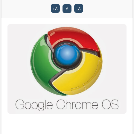
+
A
A
-
A