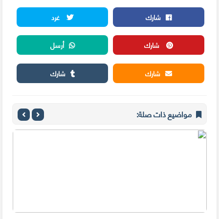
شارك
غرد
شارك
أرسل
شارك
شارك
مواضيع ذات صلة: