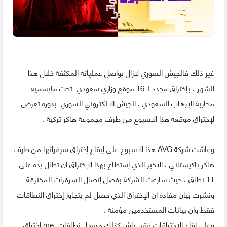
غير ذلك فالجيش السوري لازال يواصل عملياته المكثفة خلال هذا
الشهر ، بإختراق مجدد لـ 16 موقع وزاري سعودي تحت مايسميه
محاربة الإرهاب السعودي . الجيش الالكتروني السوري بدوره تعرض
لإختراق موقعه هذا الاسبوع من طرف مجموعة هاكر تركية .
وعاشت شركة AVG هذا الاسبوع على إيقاع إختراق سرفراتها من طرف
هاكر باكيستاني ، الاخير الذي إستطاع بهذا الإختراق ان تطال يده على
11 نطاق ، حيث سارعت الشركة بفصل إتصال السرفرات المخترقة
ونشرت بيان مفاده ان الإختراق الذي حصل لم يتجاوز إختراق النطاقات
فقط وان بيانات المستخدمين مؤمنة .
وعلى إقاع الإختراقات فقد عاش كذلك مسجل نطاقات .me إختراق