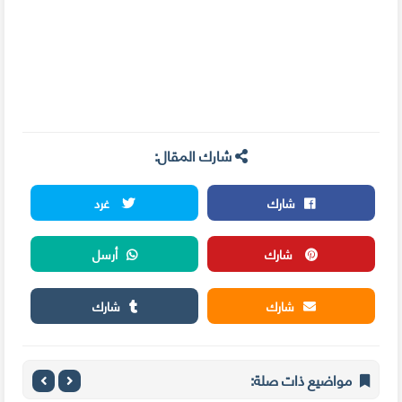
شارك المقال:
شارك
غرد
شارك
أرسل
شارك
شارك
مواضيع ذات صلة: