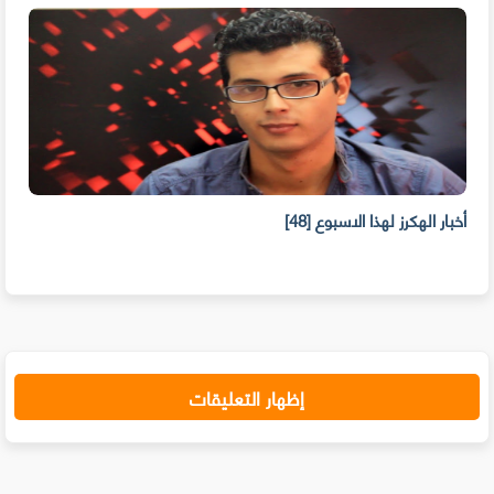
أخبار الهكرز لهذا الاسبوع [48]
أخبار
إظهار التعليقات