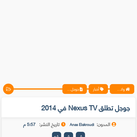
واتس آب ، فيسبوك ، أنترنت ، شروحات تقنية حصرية - المحترف
أخبار
جوجل تطلق Nexus TV في 2014
جوجل تطلق Nexus TV في 2014
المدون:
تاريخ النشر:
5:57 م
Anas Elakroudi
+
A
A
-
A