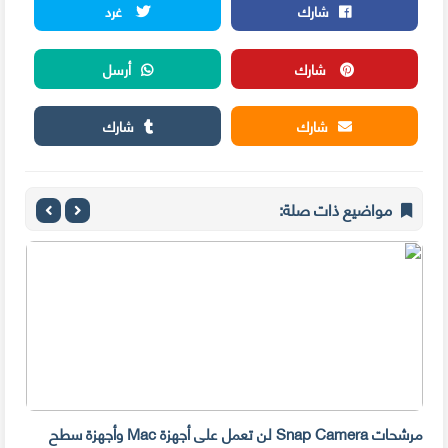
شارك
غرد
شارك
أرسل
شارك
شارك
مواضيع ذات صلة:
مرشحات Snap Camera لن تعمل على أجهزة Mac وأجهزة سطح