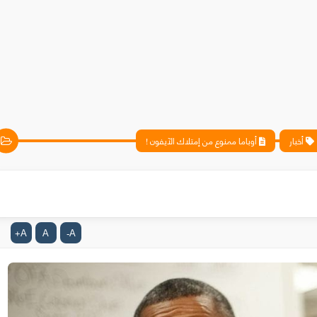
أخبار
أوباما ممنوع من إمتلاك الآيفون !
A
A
A
+
-