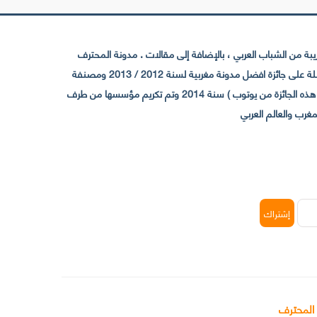
 من الشباب العربي ، بالإضافة إلى مقالات . مدونة المحترف
تأسست سنة 2009 حيث تستقطب الآن عدد كبير من الزوار من كافة ربوع الوطن العربي ، حيث ان مقرها الرئيسي بالمغرب و مديرها امين رغيب ،حاصلة على جائزة افضل مدونة مغربية لسنة 2012 / 2013 ومصنفة
ضمن افضل 10 مدونات عربية حسب المركز الدولي للصحفيين ICFJ سنة 2013 وحاصلة على الجائزة الفضية من يوتوب (اول قناة مغربية تحصل على هذه الجائزة من يوتوب ) سنة 2014 وتم تكريم مؤسسها من طرف
 المحترف