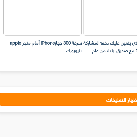
لذي يتعين عليك دفعه لمشاركة
سرقة 300 جهازiPhone أمام متجر apple
حساب Netflix مع صديق ابتداء من عام
بنيويورك
ت
ظهار التعليقات