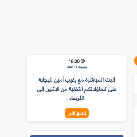
18:30
بتوقيت GMT+1
البث المباشرة مع رغيب أمين للإجابة
على تساؤلاتكم التقنية من الإثنين إلى
الأربعاء
إلتحق الأن