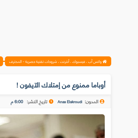
واتس آب ، فيسبوك ، أنترنت ، شروحات تقنية حصرية - المحترف
أوباما ممنوع من إمتلاك الآيفون !
المدون:
تاريخ النشر:
6:00 م
Anas Elakroudi