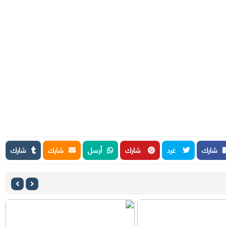
شارك
غرد
شارك
أرسل
شارك
شارك