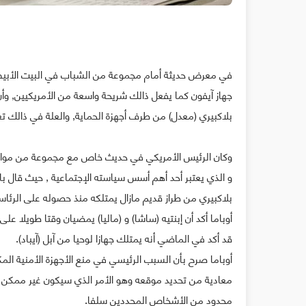
في معرض حديثة أمام مجموعة من الشباب في البيت الأبيض إ
جهاز آيفون كما يفعل ذالك شريحة واسعة من الأمريكيين, وأن
بلاكبيري (معدل) من طرف أجهزة الحماية, والعلة في ذالك تع
وكان الرئيس الأمريكي في حديث خاص مع مجموعة من مواطن
و الذي يعتبر أحد أهم أسس سياسته الإجتماعية , حيث قال با
بلاكبيري من طراز قديم مازال يمتلكه منذ حصوله على الرئاسة في سنة 2008 بعد أن أدخلت عليه أجهزة الحماية 
أوباما أكد أن إبنتيه (ساشا) و (ماليا) يمضيان وقتا طويلا 
قد أكد في الماضي أنه يمتلك جهازا لوحيا من آبل (آيباد).
أوباما صرح بأن السبب الرئيسي في منع الأجهزة الأمنية ا
معادية من تحديد موقعه وهو الأمر الذي سيكون غير ممكن ح
محدود من الأشخاص المحددين سلفا.