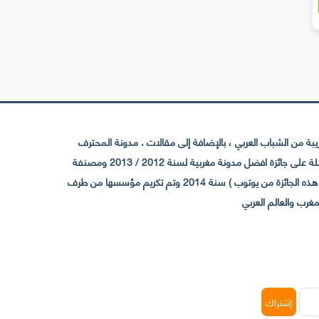
 من الشباب العربي ، بالإضافة إلى مقالات . مدونة المحترف
تأسست سنة 2009 حيث تستقطب الآن عدد كبير من الزوار من كافة ربوع الوطن العربي ، حيث ان مقرها الرئيسي بالمغرب و مديرها امين رغيب ،حاصلة على جائزة افضل مدونة مغربية لسنة 2012 / 2013 ومصنفة
ضمن افضل 10 مدونات عربية حسب المركز الدولي للصحفيين ICFJ سنة 2013 وحاصلة على الجائزة الفضية من يوتوب (اول قناة مغربية تحصل على هذه الجائزة من يوتوب ) سنة 2014 وتم تكريم مؤسسها من طرف