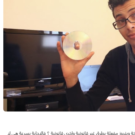
 ويندوز مفعلة بطرق غير قانونية واخرى قانونية ؟ فالإجابة بسرعة هي لا