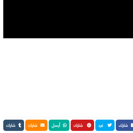
شارك
غرد
شارك
أرسل
شارك
شارك