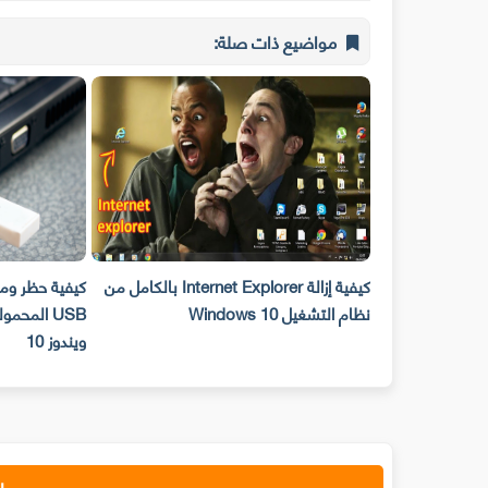
مواضيع ذات صلة:
ز تصل مساحته
كيفية إزالة Internet Explorer بالكامل من
كيفية حظر وم
نظام التشغيل Windows 10
USB المحم
ويندوز 10