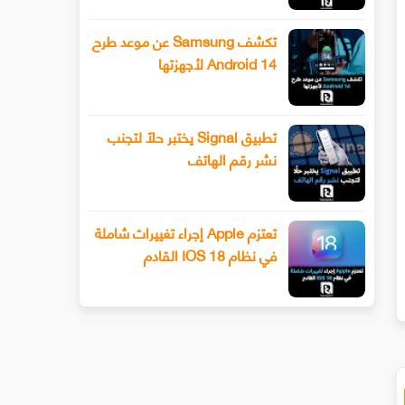
تكشف Samsung عن موعد طرح
Android 14 لأجهزتها
تطبيق Signal يختبر حلًا لتجنب
نشر رقم الهاتف
تعتزم Apple إجراء تغييرات شاملة
عرف على الشكل الجديد للإصدار القادم
اسهل طريقة لتجاوز كلمة المرور أو 
في نظام IOS 18 القادم
لويندوز 10 وميزات أخرى التي تقترحها
للويندوز 10 او باقي النسخ الاخرى
ايكروسوفت