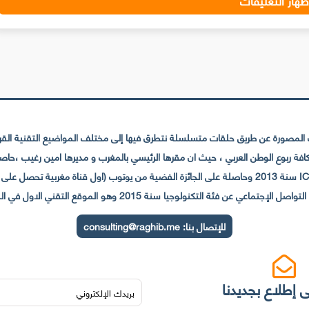
ظهار التعليقات
لمصورة عن طريق حلقات متسلسلة نتطرق فيها إلى مختلف المواضيع التقنية القريبة
عي عن فئة التكنولوجيا سنة 2015 وهو الموقع التقني الاول في المغرب والعالم العربي
للإتصال بنا:
consulting@raghib.me
 إطلاع بجديدنا