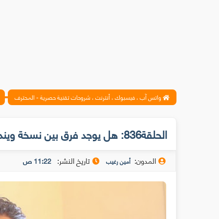
واتس آب ، فيسبوك ، أنترنت ، شروحات تقنية حصرية - المحترف
الحلقة836: هل يوجد فرق بين نسخة ويندوز مفعلة بطرق غير قانونية واخرى أصلية
المدون:
تاريخ النشر:
11:22 ص
أمين رغيب