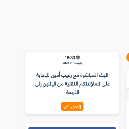
18:30
بتوقيت GMT+1
البث المباشرة مع رغيب أمين للإجابة
على تساؤلاتكم التقنية من الإثنين إلى
الأربعاء
إلتحق الأن