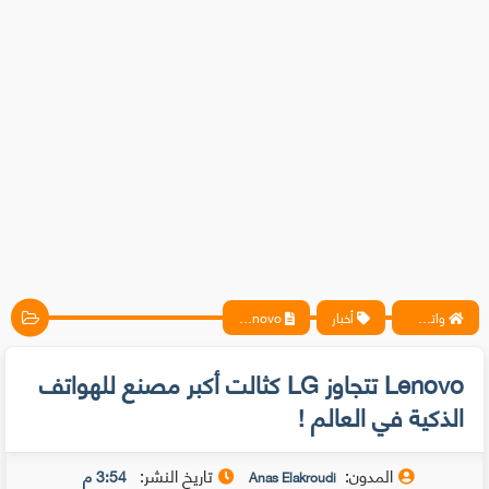
واتس آب ، فيسبوك ، أنترنت ، شروحات تقنية حصرية - المحترف
أخبار
Lenovo تتجاوز LG كثالت أكبر مصنع للهواتف الذكية في العالم !
Lenovo تتجاوز LG كثالت أكبر مصنع للهواتف
الذكية في العالم !
المدون:
تاريخ النشر:
3:54 م
Anas Elakroudi