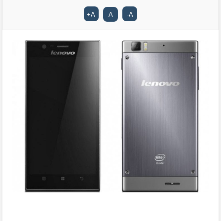
+
A
A
-
A