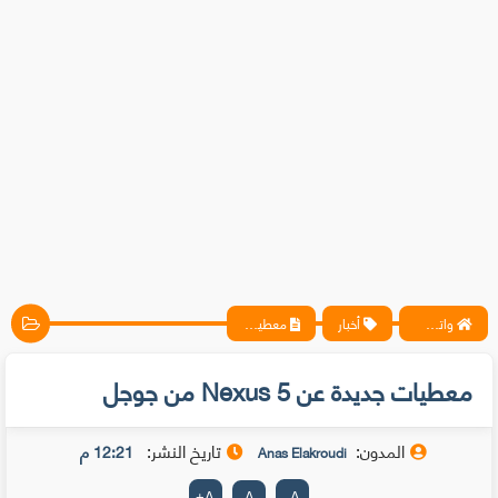
واتس آب ، فيسبوك ، أنترنت ، شروحات تقنية حصرية - المحترف
أخبار
معطيات جديدة عن Nexus 5 من جوجل
معطيات جديدة عن Nexus 5 من جوجل
المدون:
تاريخ النشر:
12:21 م
Anas Elakroudi
+
A
A
-
A