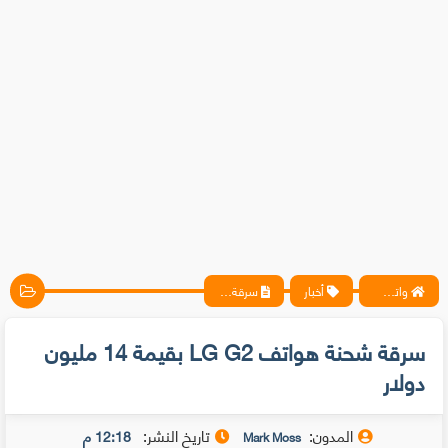
واتس آب ، فيسبوك ، أنترنت ، شروحات تقنية حصرية - المحترف
أخبار
سرقة شحنة هواتف LG G2 بقيمة 14 مليون دولار
سرقة شحنة هواتف LG G2 بقيمة 14 مليون
دولار
المدون:
تاريخ النشر:
12:18 م
Mark Moss