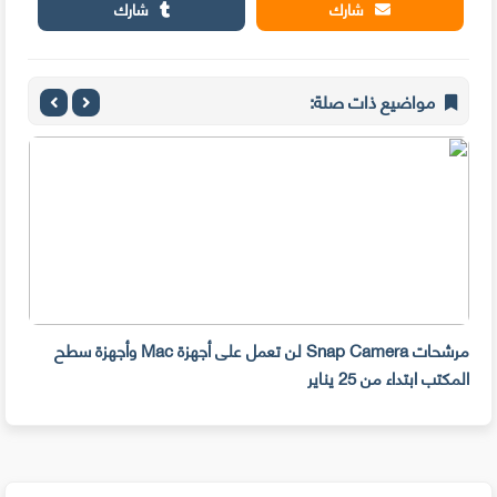
شارك
شارك
مواضيع ذات صلة:
مرشحات Snap Camera لن تعمل على أجهزة Mac وأجهزة سطح
المكتب ابتداء من 25 يناير
صديق