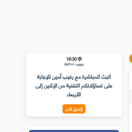
18:30
بتوقيت GMT+1
البث المباشرة مع رغيب أمين للإجابة
على تساؤلاتكم التقنية من الإثنين إلى
الأربعاء
إلتحق الأن