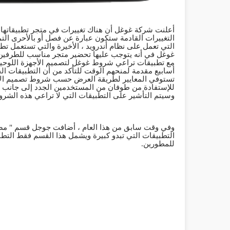
أعلنت شركة غوغل أن هناك تغييرات في متجر تطبيقاتها قادمة الشه
التغييرات القادمة ستكون عبارة عن فصل أو بالأحرى التم
التي تعمل على نظام أندرويد ، الأخيرة والتي تستعمل تط
غوغل في أنه يتوجب عليها تحضير متجر مناسب للطرفين 
مع تطبيقات تراعي شروط غوغل لتصميم الأجهزة اللوحية 
أسابيع مقدمة لمنحهم الوقت للتأكد من أن التطبيقات الخ
تستوفي المعايير لطريقة العرض حسب شروط تصميم الأجه
للإستفادة من طوفان من المستخدمين الجدد إلى جانب زي
وسيتم
التأشير
على
التطبيقات
التي
لا
تراعي
هذه
الشرو
وفي وقت سابق من هذا العام ، أضافت جوجل قسم " م
التطبيقات التي تبدو كبيرة ويشمل هذا القسم فقط التطبي
للمطورين
.