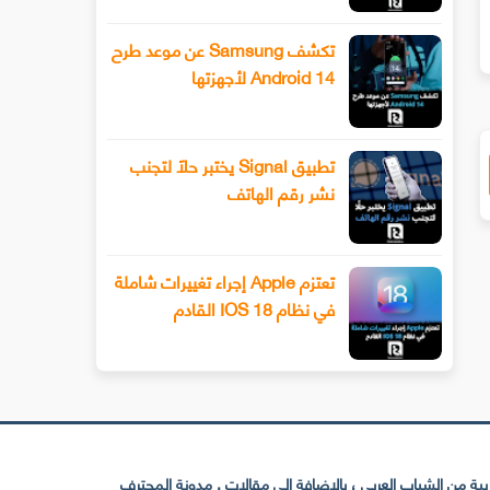
تكشف Samsung عن موعد طرح
Android 14 لأجهزتها
تطبيق Signal يختبر حلًا لتجنب
نشر رقم الهاتف
تعتزم Apple إجراء تغييرات شاملة
في نظام IOS 18 القادم
 من الشباب العربي ، بالإضافة إلى مقالات . مدونة المحترف