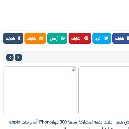
شارك
غرد
شارك
أرسل
شارك
شارك
لذي يتعين عليك دفعه لمشاركة
سرقة 300 جهازiPhone أمام متجر apple
حساب Netflix مع صديق ابتداء من عام
بنيويورك
ت