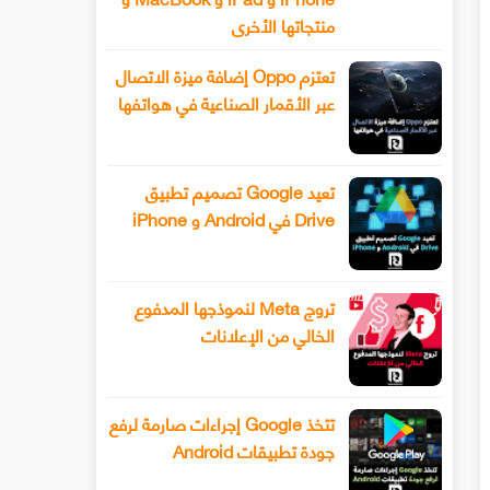
منتجاتها الأخرى
تعتزم Oppo إضافة ميزة الاتصال
عبر الأقمار الصناعية في هواتفها
تعيد Google تصميم تطبيق
Drive في Android و iPhone
تروج Meta لنموذجها المدفوع
الخالي من الإعلانات
تتخذ Google إجراءات صارمة لرفع
جودة تطبيقات Android
سيحصل هاتف Xiaomi 13 أخيرًا على عدسة
طرح Snapchat المزيد من أدوا
ليفوتوغرافي
الفيديو المتقدمة باستخدام وضع ا