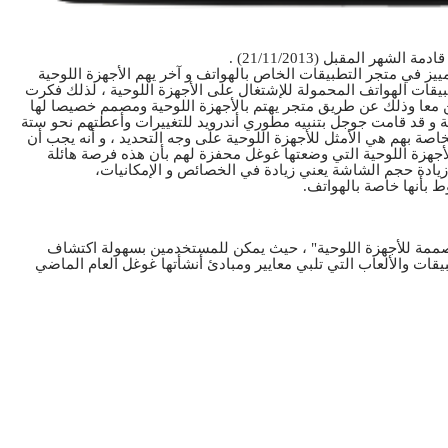
ر المقبل (21/11/2013) .
ييز في متجر التطبيقات الخاص بالهواتف و آخر يهم الأجهزة اللوحية
بيقات الهواتف المحمولة للإشتغال على الأجهزة اللوحية ، لذلك فكرت
معا وذلك عن طريق متجر يهتم بالأجهزة اللوحية ومصمم خصيصا لها
و قد قامت جوجل بتنبيه مطوري أندرويد للتغييرات وأعطتهم نحو ستة
اصة بهم هي الأمثل للأجهزة اللوحية على وجه التحديد ، و أنه يجب أن
زة اللوحية التي وضعتها غوغل محفزة لهم بأن هذه فرصة هائلة
ادة حجم الشاشة يعني زيادة في الخصائص و الإمكانيات،
ط
بأنها
خاصة
بالهواتف
.
صممة
للأجهزة
اللوحية" ، حيث يمكن للمستخدمين بسهولة اكتشاف
قات والألعاب التي تلبي معايير ومبادئ أنشأتها
غوغل
العام الماضي