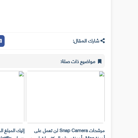
شارك المقال:
مواضيع ذات صلة:
مرشحات Snap Camera لن تعمل على
إليك المبلغ ا
أجهزة Mac وأجهزة سطح المكتب ابتداء من