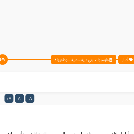
أخبار
فايسبوك تبني قرية سكنية لموظفيها !
A
A
A
+
-
 قرية سكنية بقيمة 120 مليون دولار من أجل إسكان جزء من موظفيها ومنحهم العديد من الإمتيازات, و تأتي هاته