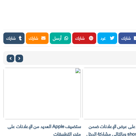
شارك
غرد
شارك
أرسل
شارك
شارك
ستضيف Apple العديد من الإعلانات على
Metavers تعلن عن تغيير كبير
طبيقات
Worlds