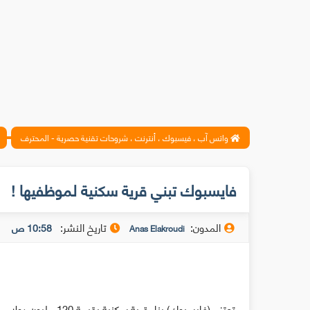
واتس آب ، فيسبوك ، أنترنت ، شروحات تقنية حصرية - المحترف
فايسبوك تبني قرية سكنية لموظفيها !
المدون:
تاريخ النشر:
10:58 ص
Anas Elakroudi
تعتزم (فايسبوك) بناء