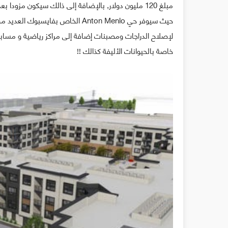
مبلغ 120 مليون دولار, بالإضافة إلى ذالك سيكون مزودا بعدد كبير من المرافق الخدمية من أجل تسهيل حياة العاملين في فايسبوك.
حيث سيوفر حي Anton Menlo الخاص ب
لإصلاح الدراجات ومصبنات إضافة إلى مراكز رياضية و مساب
خاصة بالحيوانات الأليفة كذالك !!