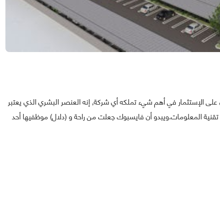
على الإستثمار في أهم شيء تملكه أي شركة, إنه العنصر البشري الذي يعتبر
تقنية المعلومات.ويبدو أن فايسبوك جعلت من راحة و (دلال) موظفيها أحد