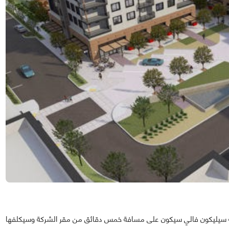
قة سيليكون فالي سيكون على مسافة خمس دقائق من مقر الشركة وسيكلفها