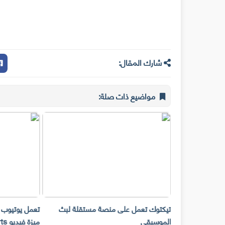
شارك المقال:
مواضيع ذات صلة:
صة مستقلة لبث
تعمل يوتيوب على عرض الإعلانات ضمن
ميزة فيديو shorts وبالتالي مشاركة الدخل
متجر الت