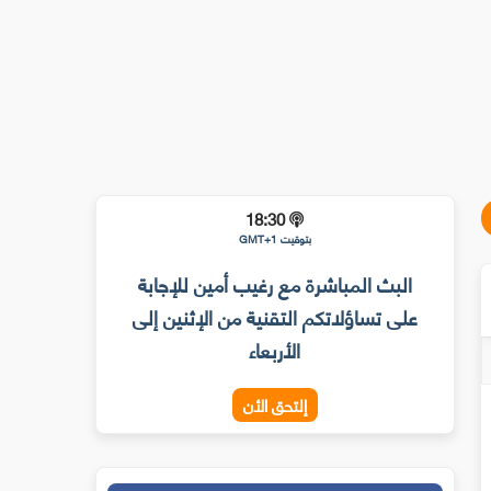
18:30
بتوقيت GMT+1
البث المباشرة مع رغيب أمين للإجابة
على تساؤلاتكم التقنية من الإثنين إلى
الأربعاء
إلتحق الأن