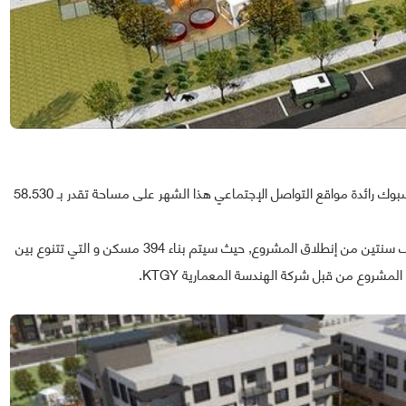
ومن المنتظر أن تنطلق أشغال بناء الحي السكني التابع لفايسبوك رائدة مواقع التواصل الإجتماعي هذا الشهر على مساحة تقدر بـ 58.530
وتتوقع فايسبوك إسكان ما مجموعه 4900 موظف في ظرف سنتين من إنطلاق المشروع, حيث سيتم بناء 394 مسكن و التي تتنوع بين
روع من قبل شركة الهندسة المعمارية KTGY.