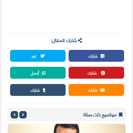
شارك المقال:
شارك
غرد
شارك
أرسل
شارك
شارك
مواضيع ذات صلة: