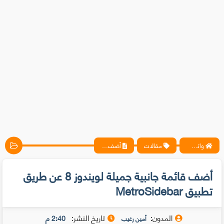
واتس آب ، فيسبوك ، أنترنت ، شروحات تقنية حصرية - المحترف
مقالات
أضف قائمة جانبية جميلة لويندوز 8 عن طريق تطبيق MetroSidebar
أضف قائمة جانبية جميلة لويندوز 8 عن طريق
تطبيق MetroSidebar
المدون:
تاريخ النشر:
2:40 م
أمين رغيب