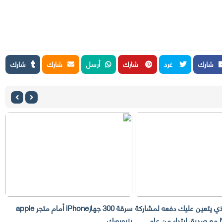
شارك
غرد
شارك
أرسل
شارك
شارك
لذي يتعين عليك دفعه لمشاركة
سرقة 300 جهازiPhone أمام متجر apple
حساب Netflix مع صديق ابتداء من عام
بنيويورك
ت