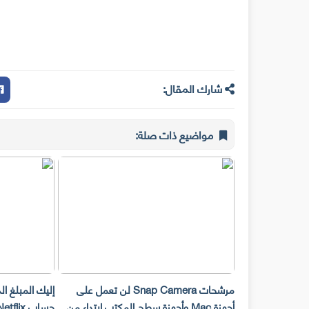
شارك المقال:
مواضيع ذات صلة:
مرشحات Snap Camera لن تعمل على
إليك المبلغ ا
أجهزة Mac وأجهزة سطح المكتب ابتداء من