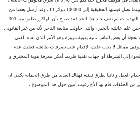
الفتى في موقف محرج جدا فلم يكن له إلا أن سرق مجوهرات عائلته ،
ليذهب عند تاجر الذهب ويبيعها بثمن بخس (5500 دولار) بينما تصل قيمتها الحقيقية إلى 100000 دولار !!! ، وقد أرسل بعضا من
تلك الأموال إلى الفلبين عن طريق ويسترن يونيون ، لكن التهديدات لم تقف عند هذا الحد فقد صرح بأن الهاكرز طلبوا منه 300
$ ، ثم 300 دولار مجددا ، إلى حين علم عائلته بالخبر ، والتي حاولت متابعة التاجر لأنه من غير القانوني
جة أن بعض الناس تأتيه بهوية مزورة وهو الأمر الذي نفاه الفتى.
لموقف مماثل لا يجب عليك الإقدام على تصرفات طائشة فعليك عدم
ر للجوء إلى الشرطة أو جهات تقنية فلربما أمكن معرفة هوية المخترق و
دام العقل و ثانيا بطرق تقنية فهناك العديد من طرق الحماية يكفي ان
ر من الحلقات قام بها الأخ رغيب أمين حول هذا الموضوع .