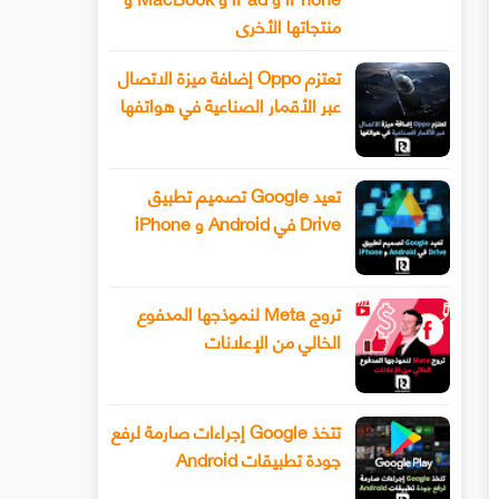
منتجاتها الأخرى
تعتزم Oppo إضافة ميزة الاتصال
عبر الأقمار الصناعية في هواتفها
تعيد Google تصميم تطبيق
Drive في Android و iPhone
تروج Meta لنموذجها المدفوع
الخالي من الإعلانات
تتخذ Google إجراءات صارمة لرفع
جودة تطبيقات Android
سيحصل هاتف Xiaomi 13 أخيرًا على عدسة
طرح Snapchat المزيد من أدوا
ليفوتوغرافي
الفيديو المتقدمة باستخدام وضع ا