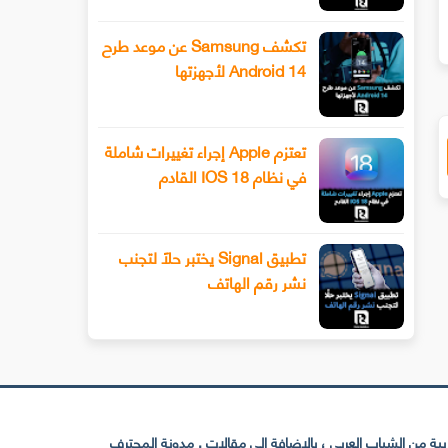
تكشف Samsung عن موعد طرح
Android 14 لأجهزتها
تعتزم Apple إجراء تغييرات شاملة
في نظام IOS 18 القادم
تطبيق Signal يختبر حلًا لتجنب
نشر رقم الهاتف
 من الشباب العربي ، بالإضافة إلى مقالات . مدونة المحترف