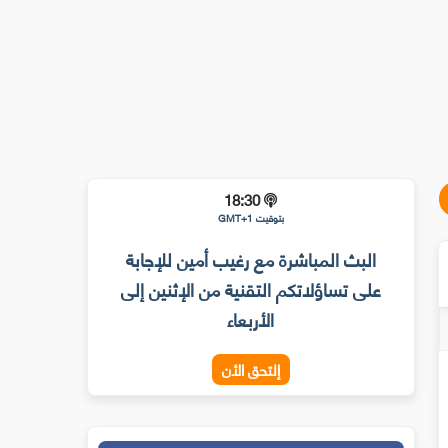
18:30
بتوقيت GMT+1
البث المباشرة مع رغيب أمين للإجابة
على تساؤلاتكم التقنية من الإثنين إلى
الأربعاء
إلتحق الأن