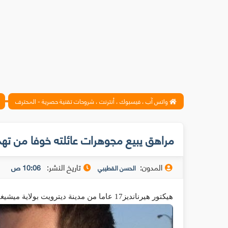
واتس آب ، فيسبوك ، أنترنت ، شروحات تقنية حصرية - المحترف
مراهق يبيع مجوهرات عائلته خوفا من تهد
المدون:
تاريخ النشر:
10:06 ص
الحسن القطيبي
هيكتور هيرنانديز17
عاما من مدينة ديترويت بولاية ميشيغ