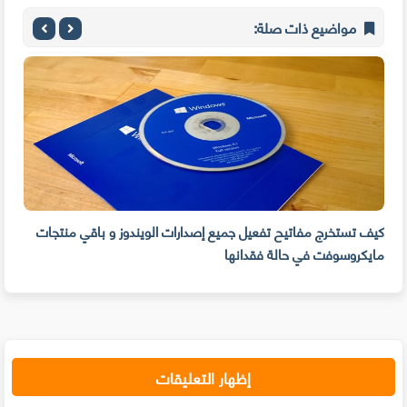
مواضيع ذات صلة:
كيف تستخرج مفاتيح تفعيل جميع إصدارات الويندوز و باقي منتجات
مايكروسوفت في حالة فقدانها
سهول
إظهار التعليقات