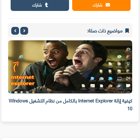
شارك
شارك
مواضيع ذات صلة:
بحذفه الآن
كيفية إزالة Internet Explorer بالكامل من نظام التشغيل Windows
10
على 