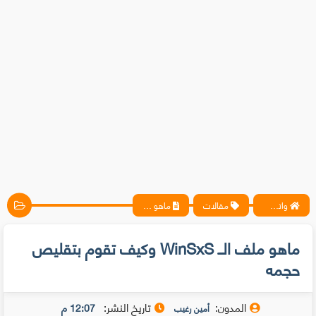
واتس آب ، فيسبوك ، أنترنت ، شروحات تقنية حصرية - المحترف
مقالات
ماهو ملف الــ WinSxS وكيف تقوم بتقليص حجمه
ماهو ملف الــ WinSxS وكيف تقوم بتقليص
حجمه
المدون:
تاريخ النشر:
12:07 م
أمين رغيب