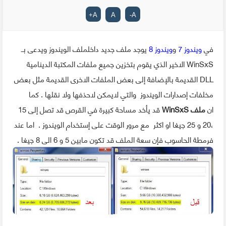
+
A
A
-
A
في
ويندوز 7
و
ويندوز 8
يوجد ملف جديد داخلملف الويندوز ويدعى بــ
WinSxS الاخير الذي يقوم بتخزين جميع ملفات المكتبة الدينامية
DLL القديمة بالإضافة إلى بعض الملفات الاخرى القديمة مثل بعض
مخلفات إصدارات الويندوز والتي لايمكن لاحذفها ولا نقلها . كما
ان
ملف WinSxS
قد يأخد مساحة كبيرة في القرص قد تصل إلى 15
،20 و 25 جيغا او اكثر مع مرور الوقت على إستخدام الويندوز . اما عند
فرمطة الحاسوب فإن سعة الملف قد تكون مابين 5 و 6 الى 8 جيغا .