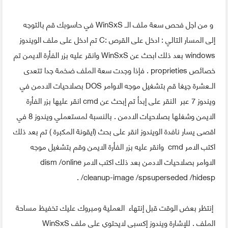
و من اجل فحص سعة ملف الــ WinSxS في حاسوبك قم بالتوجه
إلى المسار التالي : ادخل على القرص :C تم ادخل على ملف الويندوز
windows بعد ذلك ابحث عن WinSxS وانقر عليه بزر الفأرة الايمن تم
خصائص proprieties . فإذا وجدت سعة الملف ضخمة جدا تتعدى
الــعشرة جيغا قم بتشغيل موجه الاوامر DOS بصلاحيات الادمن في
ويندوز 7 عبر النقر على إبدأ تم إبحث عن cmd انقر عليها بزر الفأرة
الايمن وشغلها بصلاحيات الادمن . بالنسبة لمستعملي ويندوز 8 في
اقصى يسار نافدة الويندوز انقر على بحث (ايقونة المكبرة ) تم بعد ذلك
اكتب الامر cmd وانقر عليه بزر الفأرة الايمن وقم بتشغيل موجه
الاوامر بصلاحيات الادمن بعد ذلك اكتب الامر dism /online
/cleanup-image /spsuperseded /hidesp .
إنتظر بعض الوقت قبل إنتهاء العملية ومبروك عليك تخفيظ مساحة
الملف . للإشارة ويندوز إكسبي لايحتوي على ملف WinSxS