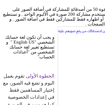
و يستطيع أي من مستخدمي "الفيس بوك" دعوة 50 من أصدقائةِ للمشاركة في أضافة الصور على 
الألبوم عند انشائهِ . و تسمح فيس بوك لكل مستخدم مشاركة 200 صورة في الألبوم الواحد . و تستطيع 
أظهار الألبوم لجميع مستخدمي " فيس بوك " أو اظهاره فقط للمشاركين فقط في اضافة الصور . و 
لصفحات . 
و يجب أن تكون لغة حسابك 
الشخصي "English US "  و 
تستطيع تغيير لغة حسابك 
الشخصي من "أعدادات 
الحساب"
الخطوة الأولى
 تقوم بعمل 
البوم و تضع فيه الصور، مع 
إختيار المساهمين فقط  
في إعدادات الخصوصية 
كما هو مبين في الصورة .