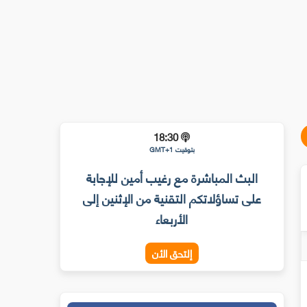
18:30
بتوقيت GMT+1
البث المباشرة مع رغيب أمين للإجابة
على تساؤلاتكم التقنية من الإثنين إلى
الأربعاء
إلتحق الأن