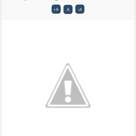
+
A
A
-
A