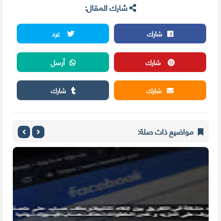
شارك المقال:
شارك
غرد
شارك
أرسل
شارك
شارك
مواضيع ذات صلة: