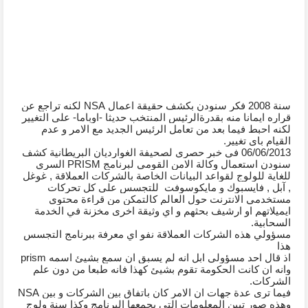
سنة 2008 فكر سنودن بكشف حقيقة اعمال NSA لكنه تراجع عن 
قراره ايمانا منه بقدرةالرئيس المنتخب حديثا -اوباما- على التغيير 
لكنه احبط فيما بعد من تعامل الرئيس الجديد مع الامر و عدم 
القيام باي تغيير.
06/06/2013 في خبر حصري لصحيفة الغوارديان البريطانية كشف 
سنودن استعمال وكالة الامن القومي لبرنامج PRISM السري 
للغاية للولوج لقواعد البيانات الخاصة بالشركات العملاقة , غوغل 
, آبل , فايسبوك و مايكوسوفت  للتجسس على كل تحركات 
مستخدمي الانترنت حول العالم كالتمكن من قراءة محتوى 
ايميلاتهم او ارشيف بحثهم و اي وثيقة اخرى مخزنة في الخدمة 
السحابية.
مسؤولي هذه الشركات العملاقة نفو اي معرفة ببرنامج التجسس 
هذا
اذ قال احد مسؤولي ابل انه لم يسبق ان سمع بشيئ اسمه prism 
وانه ان كانت الحكومة تقوم بشيئ كهذا فانه طبعا من دون علم 
الشركات.
فيما ترى عدة جهات ان الامر كان باتفاق بين الشركات و بين NSA 
وهذه صور تبين المعلومات التي يجمعها البرنامج وكذا سنة ولوج 