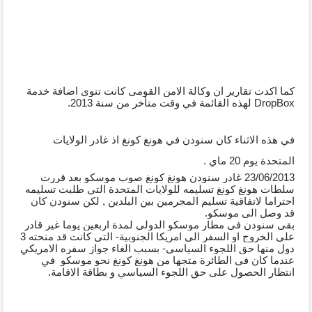
كما اكدت تقارير ان وكالة الامن القومي كانت تنوي اضافة خدمة 
DropBox لهذه القائمة في وقت متأخر من سنة 2013.
في هذه الاثناء كان سنودن في هونغ كونغ اذ غادر الولايات 
المتحدة يوم 20 ماي .
23/06/2013 غادر سنودن هونغ كونغ صوب موسكو بعد قررت 
سلطات هونغ كونغ تسليمه للولايات المتحدة التي طلبت تسليمه 
احتراما لاتفاقية تسليم المجرمين بين البلدين , لكن سنودن كان 
قد وصل الى موسكو.
بقي سنودن في مطار موسكو الدولي لمدة اربعين يوما غير قادر 
على الخروج او السفر الى امريكا الجنوبية- التي كانت قد منحته 3 
دول منها حق اللجوء السياسي- بسبب الغاء جواز سفره الامريكي 
عندما كان في الطائرة متجها من هونغ كونغ نحو موسكو  في 
انتظار الحصول على حق اللجوء السياسي و بطاقة الاقامة.