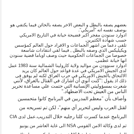
بعضهم يصفه بالبطل و البعض الاخر يصفه بالخائن فيما يكتفي هو 
بوصف نفسه انه "أمريكي".
ادوارد سنودن مفجر اكبر فضيحة خيانة في التاريخ الامريكي 
حسب شهادة الكثيرين.
تلقى دعما من اشهر الجماعات و الافراد حول العالم كمؤسس 
ويكيليكس الذي وصفه بالبطل , فيما لقي انتقادات شاسعة 
خصوصا من الجماعات الحكومية حيث وصف اوباما قضية سنودن 
انها خيانة عظمى.
ادوارد سنوودن من مواليد ولاية كارولينا الشمالية سنة 1983 عمل 
لدى الجيش الامريكي في عدة قواعد حول العالم كان يريد 
الالتحاق بالجيش الامريكي في حرب العراق لكنه لم يوفق في 
ذلك اذ يقو
ل :"كنت أنوي أن أشارك في القتال بالعراق، لأنني 
شعرت بمسؤوليتي الإنسانية التي حتمت علي مساعدة تحرير 
الناس من العيش تحت الاضطهاد."
وأضاف بأن "معظم المدربين في البرنامج كانوا متحمسين 
لقتل العرب وليس لتحرير أي منهم"، لكن تم تسريحه من 
البرنامج عندما كسرت كلتا رجليه خلال التدريب
.عمل لدى CIA 
ثم لدى وكالة الامن القومي NSA الى غاية العاشر من يونيو 