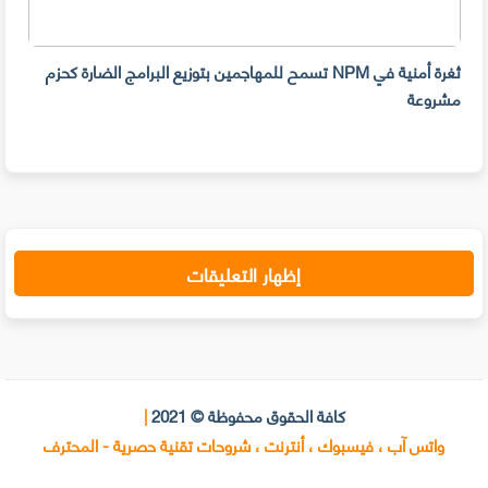
ثغرة أمنية في NPM تسمح للمهاجمين بتوزيع البرامج الضارة كحزم
هل ل
مشروعة
على 
حسا
إظهار التعليقات
كافة الحقوق محفوظة © 2021
|
واتس آب ، فيسبوك ، أنترنت ، شروحات تقنية حصرية - المحترف