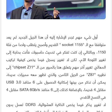
أول شيء مهم تجدر الإشارة إليه أن هذا الجيل الجديد لم يعد
متوافقا مع الـ "
socket 1155
" القديم وأصبح يتطلب واحدا من فئة
1150، وبالتالي إن كنت تفكر في تحديث حاسبوك فأنت بحاجة إلى
تغيير اللوحة الأم، لكن لا تغيير يسجل فيما يخص كيفية تركيب
المعالج. تغيير آخر مهم يتعلق هنا بالمرور من الـ "chipset Z77" إلى
نظيره "Z87" من الجيل الثامن، والذي تظهر معه مميزات عديدة،
يمكن أن نذكر من بينها إمكانية الحصول على 6 منافذ USB 3.0
مقابل 4 قديما، بالإضافة كذلك إلى 6 منافذ SATA 6Gb/s مقابل 4
في النسخ الأقدم.
لا تغيير يذكر فيما يخص الذاكرة العشوائية، DDR3 تعمل بدون
مشاكل مع الجيل الجديد، بالإضافة إلى أنظمة التبريد التي يمكن عدم