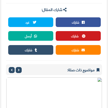
شارك المقال:
شارك
غرد
شارك
أرسل
شارك
شارك
مواضيع ذات صلة: