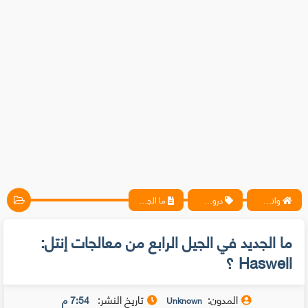
واتس آب ، فيسبوك ، أنترنت ، شروحات تقنية حصرية - المحترف
دروس الهاردوير
ما الجديد في الجيل الرابع من معالجات إنتل: Haswell ؟
ما الجديد في الجيل الرابع من معالجات إنتل:
Haswell ؟
المدون:
تاريخ النشر:
7:54 م
Unknown