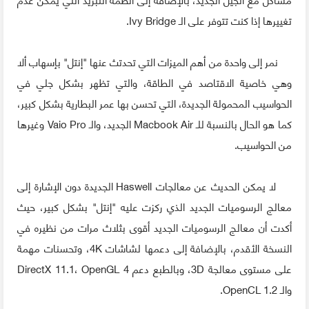
تغييرها إذا كنت تتوفر على الـ Ivy Bridge.
نمر إلى واحدة من أهم الميزات التي تحدتث عنها "إنتل" بإسهاب ألا
وهي خاصية الاقتاصد في الطاقة، والتي تظهر بشكل جلي في
الحواسيب المحمولة الجديدة، التي تحسن بها عمر البطارية بشكل كبير،
كما هو الحال بالنسبة للـ Macbook Air الجديد، والـ Vaio Pro وغيرها
من الحواسيب.
لا يمكن الحديث عن معالجات Haswell الجديدة دون الإشارة إلى
معالج الرسوميات الجديد الذي ركزت عليه "إنتل" بشكل كبير، حيث
أكدت أن معالج الرسوميات الجديد أقوى بثلاث مرات من نظيره في
النسخة الأقدم، بالإضافة إلى دعمها لشاشات 4K، وتحسنات مهمة
على مستوى معالجة 3D، وبالطبع دعم DirectX 11.1، OpenGL 4
والـ OpenCL 1.2.