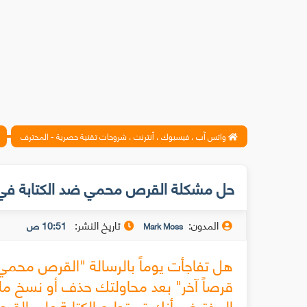
واتس آب ، فيسبوك ، أنترنت ، شروحات تقنية حصرية - المحترف
حل مشكلة القرص محمي ضد الكتابة في مف
المدون:
تاريخ النشر:
10:51 ص
Mark Moss
هل تفاجأت يوماً بالرسالة "القرص محمي ض
المفترض أنك تستطيع الكتابة على القرص 