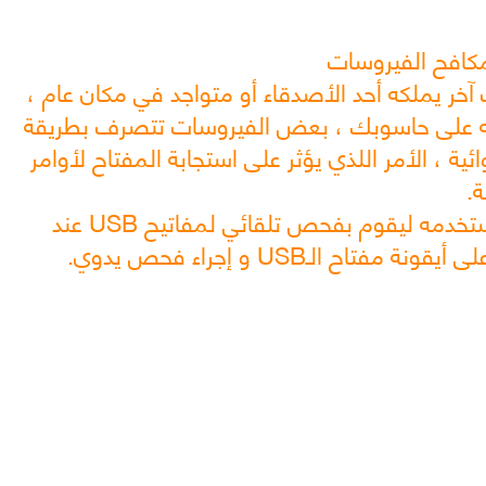
 الـUSB على حاسوب آخر يملكه أحد الأصدقاء أو متواجد في مكان عام ،
ه على حاسوبك ، بعض الفيروسات تتصرف بطريقة
 USB بملفات عشوائية ، الأمر اللذي يؤثر على استجابة المفتاح لأوامر
ة.
بإمكانك اعداد مكافح الفيروسات الذي تستخدمه ليقوم بفحص تلقائي لمفاتيح USB عند
ح الـUSB و إجراء فحص يدوي.