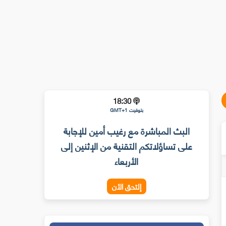
18:30
بتوقيت GMT+1
البث المباشرة مع رغيب أمين للإجابة
على تساؤلاتكم التقنية من الإثنين إلى
الأربعاء
إلتحق الأن