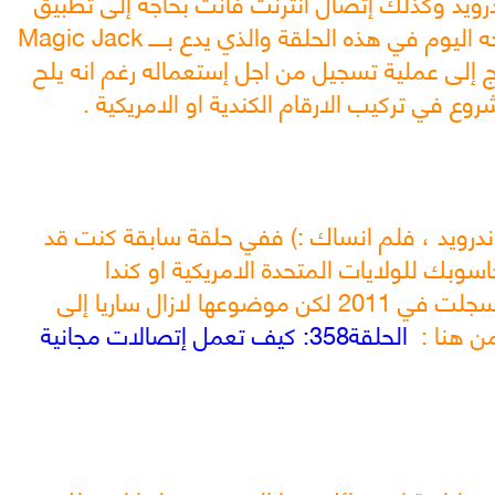
درويد وكذلك إتصال انترنت فانت بحاجة إلى تطبيق
من اجل الإتصال وهو التطبيق الذي اشرحه اليوم في هذه الحلقة والذي يدع بـــــ Magic Jack
ولايحتاج إلى عملية تسجيل من اجل إستعماله رغم انه يلح
ع في تركيب الارقام الكندية او الامريكية .
اندرويد ، فلم انساك :) ففي حلقة سابقة كنت قد
بك للولايات المتحدة الامريكية او كندا
بإستعمال برنامجicall حلقة قديمة حيث سجلت في 2011 لكن موضوعها لازال ساريا إلى
ن هنا :
الحلقة358: كيف تعمل إتصالات مجانية