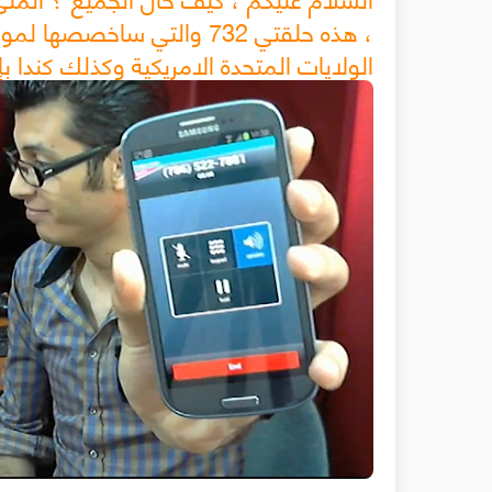
، هذه حلقتي 732 والتي س
الولايات المتحدة الامريكية وكذلك كندا ب