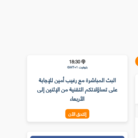
18:30
بتوقيت GMT+1
البث المباشرة مع رغيب أمين للإجابة
على تساؤلاتكم التقنية من الإثنين إلى
الأربعاء
إلتحق الأن