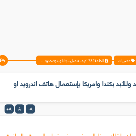
حصريات
الحلقة732: كيف تتصل مجانا وبدون حدود وللأبد بكندا وامريكا بإستعمال هاتف اندرويد او آيفون
حدود وللأبد بكندا وامريكا بإستعمال هاتف اندرويد او
A
A
A
+
-
ى ان يلقاك هذا الموضوع في تمام الصحة والعافية