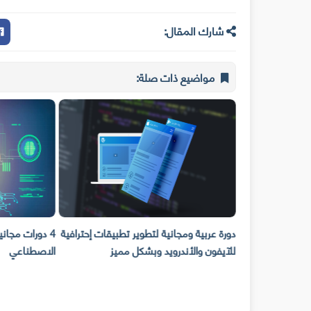
شارك المقال:
مواضيع ذات صلة:
لى "يوديمي" مجانا في
دورة عربية ومجانية لتطوير تطبيقات إحترافية
4 دورات مجاني
للآيفون والأندرويد وبشكل مميز
الاصطناعي