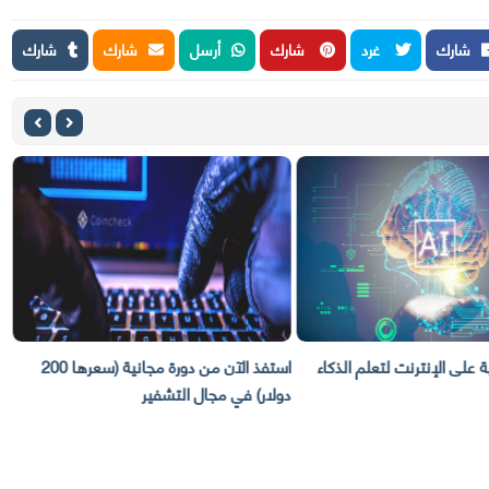
شارك
غرد
شارك
أرسل
شارك
شارك
ة على الإنترنت لتعلم الذكاء
استفذ الآن من دورة مجانية (سعرها 200
دولار) في مجال التشفير
خ