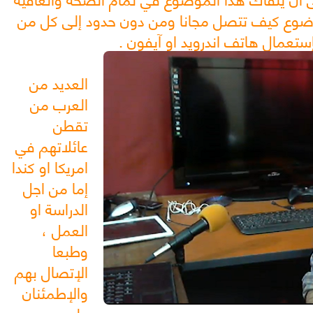
اخصصها لموضوع كيف تتصل مجانا ومن دون حدود إلى كل من
إستعمال هاتف اندرويد او آيفون .
العديد من
العرب من
تقطن
عائلاتهم في
امريكا او كندا
إما من اجل
الدراسة او
العمل ،
وطبعا
الإتصال بهم
والإطمئنان
عليهم