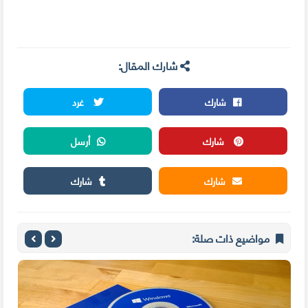
شارك المقال:
شارك
غرد
شارك
أرسل
شارك
شارك
مواضيع ذات صلة: