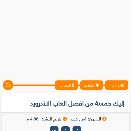
واتس آب ، فيسبوك ، أنترنت ، شروحات تقنية حصرية - المحترف
مقالات
إليك خمسة من افضل العاب الاندرويد
إليك خمسة من افضل العاب الاندرويد
المدون:
تاريخ النشر:
4:08 م
أمين رغيب
+
A
A
-
A