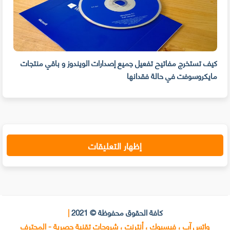
كيف تستخرج مفاتيح تفعيل جميع إصدارات الويندوز و باقي منتجات
مايكروسوفت في حالة فقدانها
سهول
إظهار التعليقات
كافة الحقوق محفوظة © 2021
|
واتس آب ، فيسبوك ، أنترنت ، شروحات تقنية حصرية - المحترف