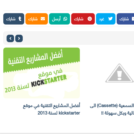
شارك
غرد
شارك
أرسل
شارك
شارك
حول الاشرطة السمعية (Cassette) الى
أفضل المشاريع التقنية في موقع
ك
kickstarter لسنة 2013