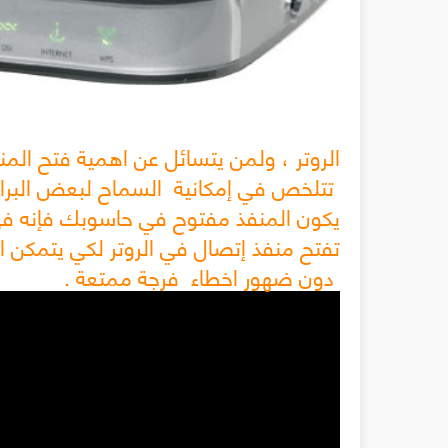
الروتر ، ولمن يتسائل عن اهمية فتح المنا
تتلخص في إمكانية السماح لبعض البرامج 
يكون المنفذ مفتوح في حاسوبك فإنه ف
تفتح منفذ إتصال في الروتر لكي يتمكن الب
دون ضهور اخطاء
فرجة ممتعة .