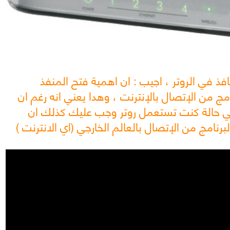
فذ في الروتر ، اجيب : ان اهمية فتح المنفذ
من الإتصال بالإنترنت ، وهدا يعني انه رغم ان
ي حالة كنت تستعمل روتر وجب عليك كذلك ان
رنامج من الإتصال بالعالم الخارجي (اي الانترنت )