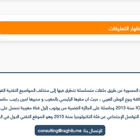
ظهار التعليقات
لمصورة عن طريق حلقات متسلسلة نتطرق فيها إلى مختلف المواضيع التقنية القريبة
عي عن فئة التكنولوجيا سنة 2015 وهو الموقع التقني الاول في المغرب والعالم العربي
للإتصال بنا:
consulting@raghib.me