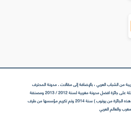
 من الشباب العربي ، بالإضافة إلى مقالات . مدونة المحترف
تأسست سنة 2009 حيث تستقطب الآن عدد كبير من الزوار من كافة ربوع الوطن العربي ، حيث ان مقرها الرئيسي بالمغرب و مديرها امين رغيب ،حاصلة على جائزة افضل مدونة مغربية لسنة 2012 / 2013 ومصنفة
ضمن افضل 10 مدونات عربية حسب المركز الدولي للصحفيين ICFJ سنة 2013 وحاصلة على الجائزة الفضية من يوتوب (اول قناة مغربية تحصل على هذه الجائزة من يوتوب ) سنة 2014 وتم تكريم مؤسسها من طرف