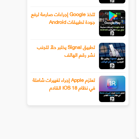
تتخذ Google إجراءات صارمة لرفع
جودة تطبيقات Android
تطبيق Signal يختبر حلًا لتجنب
نشر رقم الهاتف
تعتزم Apple إجراء تغييرات شاملة
في نظام IOS 18 القادم
يف تنشئ خزينتك السرية على الويندوز
لمتصفحك غوغل كروم