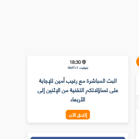
18:30
بتوقيت GMT+1
البث المباشرة مع رغيب أمين للإجابة
على تساؤلاتكم التقنية من الإثنين إلى
الأربعاء
إلتحق الأن