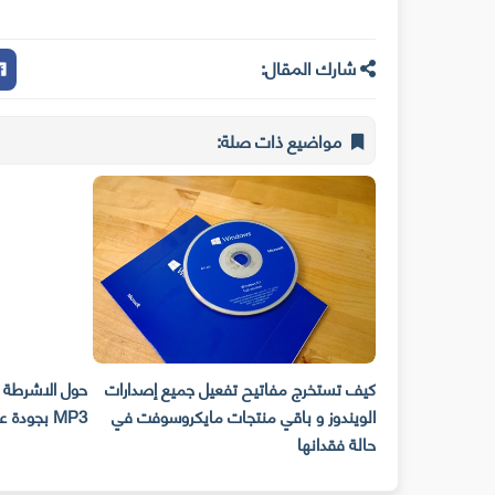
شارك المقال:
مواضيع ذات صلة:
ي نفسك من إختراق
كيف تستخرج مفاتيح تفعيل جميع إصدارات
 Upnp
الويندوز و باقي منتجات مايكروسوفت في
MP3 بجودة عالية وبكل سهولة !!
حالة فقدانها