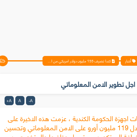
أخبار
كندا تصرف 155 مليون دولار امريكي من اجل تطوير الامن المعلوماتي
A
A
A
+
-
اجهزة الحكومة الكندية ، عزمت هذه الاخيرة على
صرف 155 مليون دولار امريكي أي مايعادل 119 مليون أورو على الامن المعلوماتي وتحسين
لإضإفة الى تكوين مستمر لموظفيها والمتخصصين