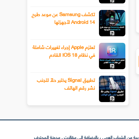
طرح Snapchat المزيد من أدوات تحرير
تيكتوك تعمل على منصة مستقلة
لفيديو المتقدمة باستخدام وضع المخرج
الموسيقى
تكشف Samsung عن موعد طرح
Android 14 لأجهزتها
تعتزم Apple إجراء تغييرات شاملة
في نظام IOS 18 القادم
تطبيق Signal يختبر حلًا لتجنب
نشر رقم الهاتف
 من الشباب العربي ، بالإضافة إلى مقالات . مدونة المحترف