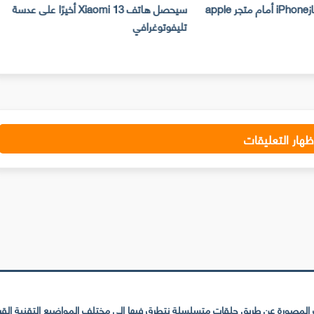
سرقة 300 جهازiPhone أمام متجر apple
سيحصل هاتف Xiaomi 13 أخيرًا على عدسة
تليفوتوغرافي
ا
ظهار التعليقات
لمصورة عن طريق حلقات متسلسلة نتطرق فيها إلى مختلف المواضيع التقنية القريبة