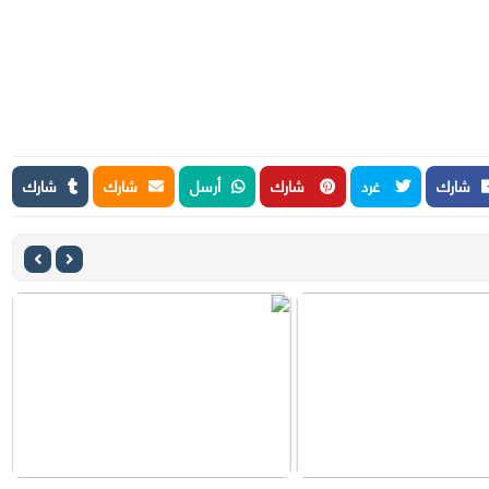
شارك
غرد
شارك
أرسل
شارك
شارك