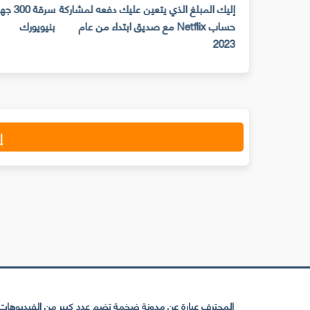
حات Snap Camera لن تعمل على
إليك المبلغ الذي يتعين عليك دفعه لمشاركة
ح المكتب ابتداء من
حساب Netflix مع صديق ابتداء من عام
بنيويورك
2023
إ
المحترف عبارة عن مدونة ضخمة تضم عدد كبير من الفيديوهات ا