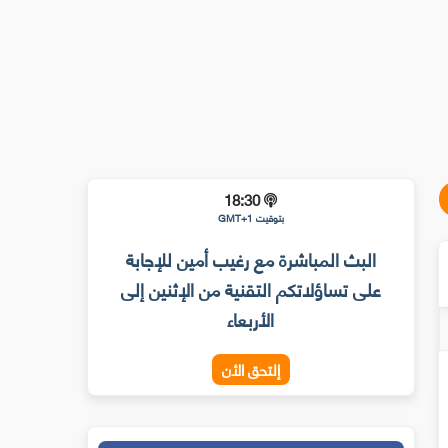
18:30
بتوقيت GMT+1
البث المباشرة مع رغيب أمين للإجابة
على تساؤلاتكم التقنية من الإثنين إلى
الأربعاء
إلتحق الأن