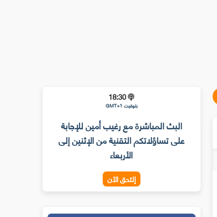
18:30
بتوقيت GMT+1
البث المباشرة مع رغيب أمين للإجابة
على تساؤلاتكم التقنية من الإثنين إلى
الأربعاء
إلتحق الأن