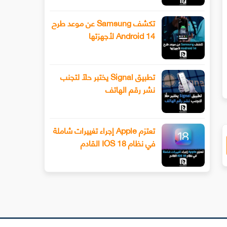
تكشف Samsung عن موعد طرح
Android 14 لأجهزتها
بالفيديو شاهد أول فيديو بدقة 48K وبزاوية
بالفيديو: "كوالكوم" تستعرض أقو
استخدام حيلة إبداعية من سوني!
الطائرات بدون طيار
تطبيق Signal يختبر حلًا لتجنب
نشر رقم الهاتف
تعتزم Apple إجراء تغييرات شاملة
في نظام IOS 18 القادم