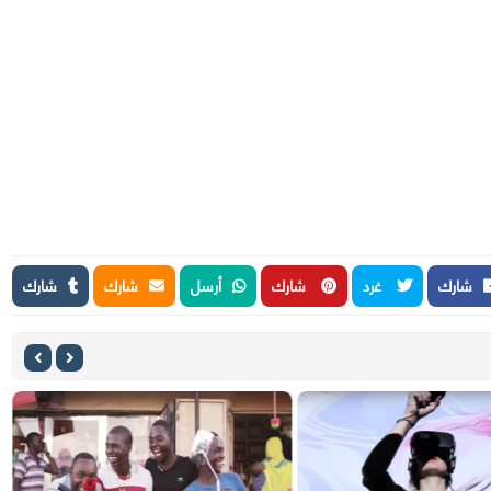
شارك
غرد
شارك
أرسل
شارك
شارك