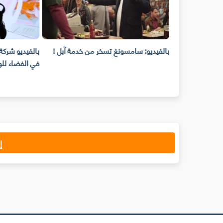
ض أقوى مزايا
بالفيديو: سامسونغ تسخر من خدمة آبل !
هاتفها "غالاكسي S7" في 3 إعلانات
في الفضاء للو
إ