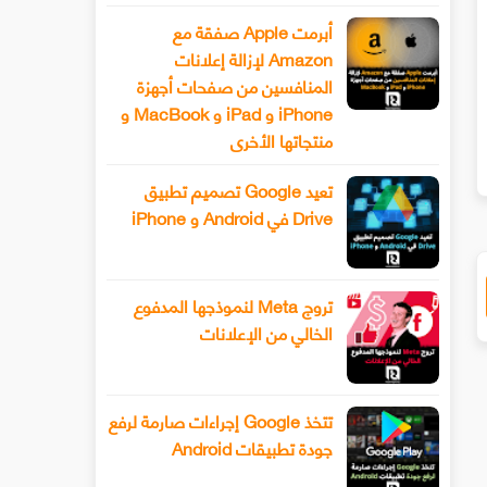
أبرمت Apple صفقة مع
Amazon لإزالة إعلانات
المنافسين من صفحات أجهزة
iPhone و iPad و MacBook و
منتجاتها الأخرى
ك المبلغ الذي يتعين عليك دفعه لمشاركة حساب Netflix مع صديق ابتداء من عام 2023
تعيد Google تصميم تطبيق
Drive في Android و iPhone
تروج Meta لنموذجها المدفوع
الخالي من الإعلانات
تتخذ Google إجراءات صارمة لرفع
جودة تطبيقات Android