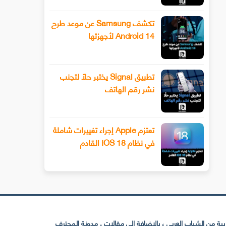
تكشف Samsung عن موعد طرح
Android 14 لأجهزتها
تطبيق Signal يختبر حلًا لتجنب
نشر رقم الهاتف
تعتزم Apple إجراء تغييرات شاملة
في نظام IOS 18 القادم
 من الشباب العربي ، بالإضافة إلى مقالات . مدونة المحترف