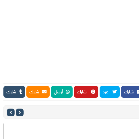
شارك
غرد
شارك
أرسل
شارك
شارك