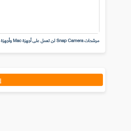
مرشحات Snap Camera لن تعمل على أجهزة Mac وأجهزة سطح المكتب ابتداء من 25 يناير
إ