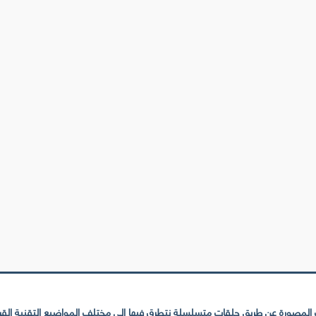
لمصورة عن طريق حلقات متسلسلة نتطرق فيها إلى مختلف المواضيع التقنية القريبة