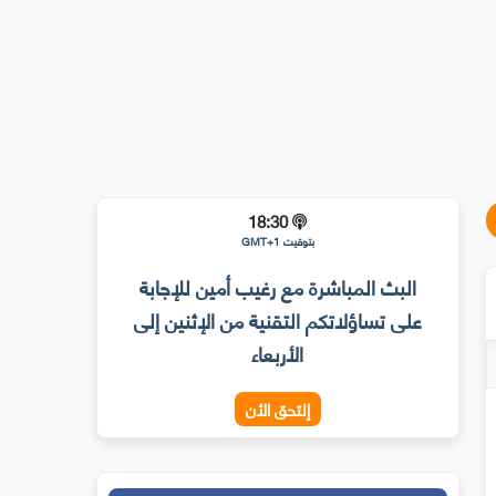
18:30
بتوقيت GMT+1
البث المباشرة مع رغيب أمين للإجابة
على تساؤلاتكم التقنية من الإثنين إلى
الأربعاء
إلتحق الأن