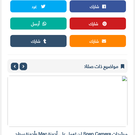
شارك
غرد
شارك
أرسل
شارك
شارك
مواضيع ذات صلة:
مرشحات Snap Camera لن تعمل على أجهزة Mac وأجهزة سطح