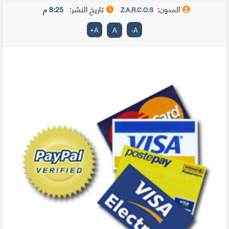
المدون:
تاريخ النشر:
8:25 م
Z.A.R.C.O.S
+
A
A
-
A