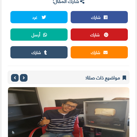
شارك المقال:
شارك
غرد
شارك
أرسل
شارك
شارك
مواضيع ذات صلة: