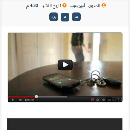
المدون:
تاريخ النشر:
4:33 م
أمين رغيب
+
A
A
-
A