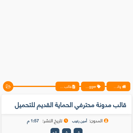
واتس آب ، فيسبوك ، أنترنت ، شروحات تقنية حصرية - المحترف
blogger
قالب مدونة محترفي الحماية القديم للتحميل
قالب مدونة محترفي الحماية القديم للتحميل
المدون:
تاريخ النشر:
1:57 م
أمين رغيب
+
A
A
-
A