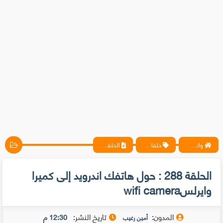
واتس آب ، فيسبوك ، أنترنت ، شروحات تقنية حصرية - المحترف
حلقات متخصيصي الحماية
الحلقة 288 : حول هاتفك اندرويد إلى كميرا وايرلسwifi camera
الحلقة 288 : حول هاتفك اندرويد إلى كميرا
وايرلسwifi camera
المدون:
تاريخ النشر:
12:30 م
أمين رغيب