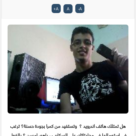
+
A
A
-
A
هل تمتلك هاتف اندرويد ؟ وتستفيد من كمرا بجودة حسنة؟ ترغب
في إستعمالها في محادتاتك على السكايب ، ياهو، إمسن ؟ بالفعل