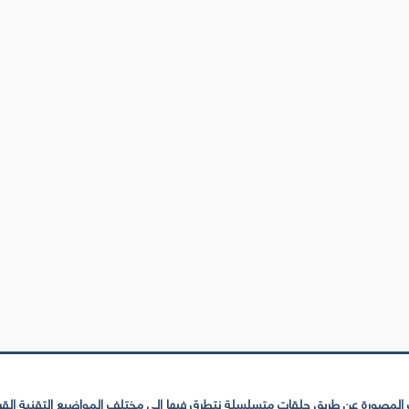
لمصورة عن طريق حلقات متسلسلة نتطرق فيها إلى مختلف المواضيع التقنية القريبة