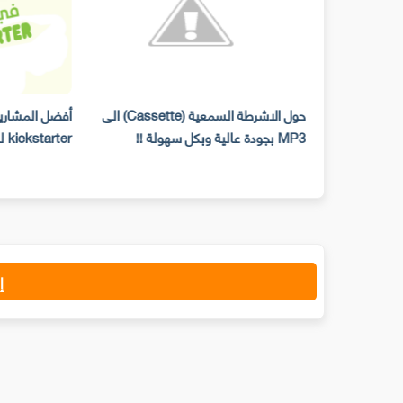
 جميع إصدارات
حول الاشرطة السمعية (Cassette) الى
أفضل المشاريع
ايكروسوفت في
MP3 بجودة عالية وبكل سهولة !!
kickstarter لسنة 2013
إ