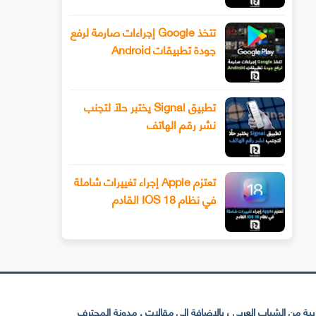
تتخذ Google إجراءات صارمة لرفع
جودة تطبيقات Android
تطبيق Signal يختبر حلًا لتجنب
نشر رقم الهاتف
تعتزم Apple إجراء تغييرات شاملة
في نظام IOS 18 القادم
 من الشباب العربي ، بالإضافة إلى مقالات . مدونة المحترف