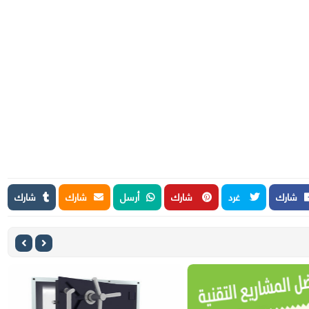
شارك
غرد
شارك
أرسل
شارك
شارك