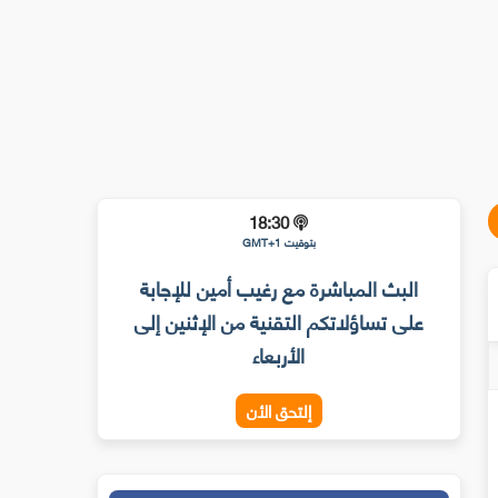
18:30
بتوقيت GMT+1
البث المباشرة مع رغيب أمين للإجابة
على تساؤلاتكم التقنية من الإثنين إلى
الأربعاء
إلتحق الأن