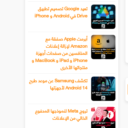
تعيد Google تصميم تطبيق
Drive في Android و iPhone
إحصل على Download Manager رائع
تعرف على طريقة حصرية لنشر صو
أبرمت Apple صفقة مع
متصفحك غوغل كروم
التعليق عليها صوتا
Amazon لإزالة إعلانات
المنافسين من صفحات أجهزة
iPhone و iPad و MacBook و
منتجاتها الأخرى
تكشف Samsung عن موعد طرح
Android 14 لأجهزتها
تروج Meta لنموذجها المدفوع
الخالي من الإعلانات