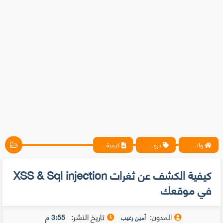
واتس آب ، فيسبوك ، أنترنت ، شروحات تقنية حصرية - المحترف
دروس حماية
كيفية الكشف عن ثغرات XSS & Sql injection في موقعك
كيفية الكشف عن ثغرات XSS & Sql injection
في موقعك
المدون:
تاريخ النشر:
3:55 م
أمين رغيب