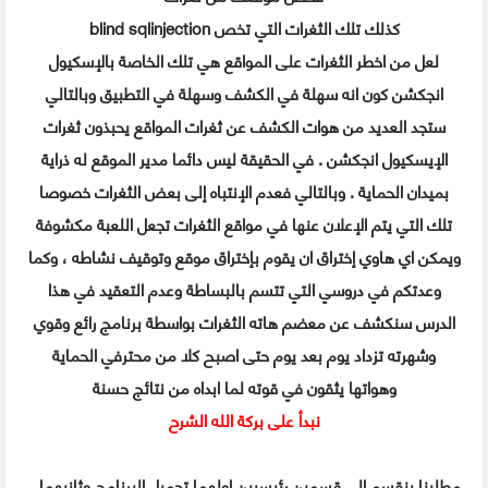
blind sqlinjection كذلك تلك الثغرات التي تخص
لعل من اخطر الثغرات على المواقع هي تلك الخاصة بالإسكيول
انجكشن كون انه سهلة في الكشف وسهلة في التطبيق وبالتالي
ستجد العديد من هوات الكشف عن ثغرات المواقع يحبذون ثغرات
الإيسكيول انجكشن . في الحقيقة ليس دائما مدير الموقع له ذراية
بميدان الحماية . وبالتالي فعدم الإنتباه إلى بعض الثغرات خصوصا
تلك التي يتم الإعلان عنها في مواقع الثغرات تجعل اللعبة مكشوفة
ويمكن اي هاوي إختراق ان يقوم بإختراق موقع وتوقيف نشاطه ، وكما
وعدتكم في دروسي التي تتسم بالبساطة وعدم التعقيد في هذا
الدرس سنكشف عن معضم هاته الثغرات بواسطة برنامج رائع وقوي
وشهرته تزداد يوم بعد يوم حتى اصبح كلا من محترفي الحماية
وهواتها يثقون في قوته لما ابداه من نتائج حسنة
نبدأ على بركة الله الشرح
مطلبنا ينقسم إلى قسمين رئيسيين اولهما تحميل البرنامج وثانيهما