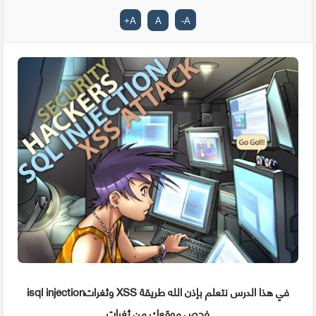
+
A
A
-
A
isql injectionوثغرات XSS في هذا الدرس نتعلم بإذن الله طريقة
فحص موقعك من ثغرات