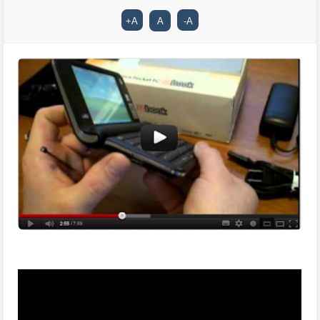
+
A
A
-
A