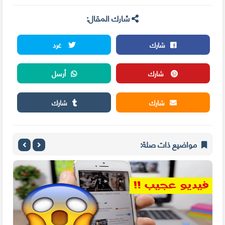
شارك المقال:
شارك
غرد
شارك
أرسل
شارك
شارك
مواضيع ذات صلة: