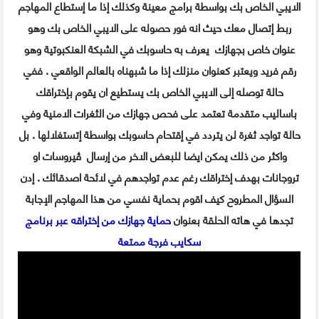
الايبي الخاص بك بواسطة برامج معينة وكذلك إذا ما إستطاع المهاجم
ربط إتصال معك حيث انه فور حصوله على الايبي الخاص بك وهو
عنوان خاص بجهازك يعرف به حاسوبك في الشبكة العنكبوتية وهو
رقم فريد ويعتبر كعنوان منزلك إذا ما شبهناه بالعالم الواقعي . ففي
حالة توصله إلى الايبي الخاص بك يستطيع ان يقوم بإختراقك
باساليب متقدمة تعتمد على فحص جهازك من الثغرات الامنية وفي
حالة تواجد ثغرة لن يتردد في إقتحام حاسوبك بواسطة إتستغلالها . بل
واكثر من ذلك يمكن ايضا للبعض الاخر من إرسال ڤيروسات او
تروجانات بهدف إختراقك رغم عدم تواجدهم في لائحة اصدقائك . إدن
السؤال المطروح كيف اقوم بحماية نفسي من هذا المهاجم الإجابة
تجدها في هاته الحلقة بعنوان
حماية جهازك من إختراقه عبر برنامج
سكايب فرجة ممتعة