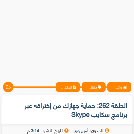
واتس آب ، فيسبوك ، أنترنت ، شروحات تقنية حصرية - المحترف
حلقات متخصيصي الحماية
الحلقة 262: حماية جهازك من إختراقه عبر برنامج سكايب Skype
الحلقة 262: حماية جهازك من إختراقه عبر
برنامج سكايب Skype
المدون:
تاريخ النشر:
3:14 م
أمين رغيب