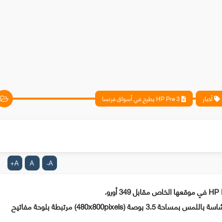
أخبار
HP Pre 3 يطرح في أسواق فرنسا
A
A
A
+
-
كنسختها السابقة Pre 2 , النسخة الحديثة HP Pre 3 تقدم شاسة باللمس بمساحة 3.5 بوصة (480x800pixels) مرتبطة بلوحة مفاتيح