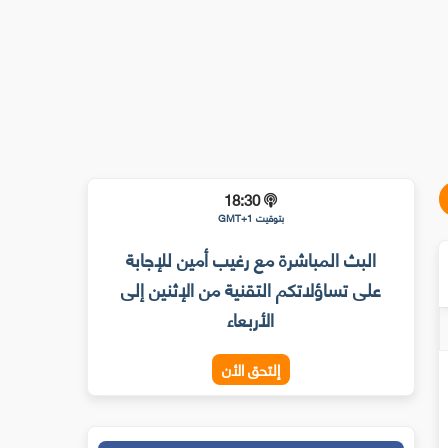
18:30
بتوقيت GMT+1
البث المباشرة مع رغيب أمين للإجابة
على تساؤلاتكم التقنية من الإثنين إلى
الأربعاء
إلتحق الأن