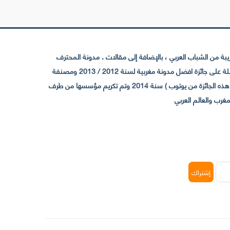
 من الشباب العربي ، بالإضافة إلى مقالات . مدونة المحترف
تأسست سنة 2009 حيث تستقطب الآن عدد كبير من الزوار من كافة ربوع الوطن العربي ، حيث ان مقرها الرئيسي بالمغرب و مديرها امين رغيب ،حاصلة على جائزة افضل مدونة مغربية لسنة 2012 / 2013 ومصنفة
ضمن افضل 10 مدونات عربية حسب المركز الدولي للصحفيين ICFJ سنة 2013 وحاصلة على الجائزة الفضية من يوتوب (اول قناة مغربية تحصل على هذه الجائزة من يوتوب ) سنة 2014 وتم تكريم مؤسسها من طرف