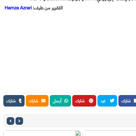
:التقرير من طرف
Hamza Azrari
شارك
غرد
شارك
أرسل
شارك
شارك