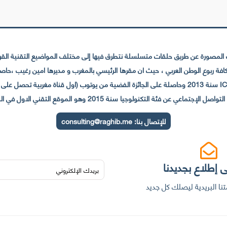
لمصورة عن طريق حلقات متسلسلة نتطرق فيها إلى مختلف المواضيع التقنية القريبة
عي عن فئة التكنولوجيا سنة 2015 وهو الموقع التقني الاول في المغرب والعالم العربي
للإتصال بنا:
consulting@raghib.me
 إطلاع بجديدنا
نا البريدية ليصلك كل جديد