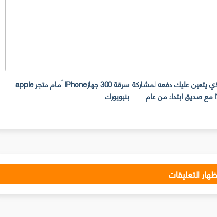
لذي يتعين عليك دفعه لمشاركة
سرقة 300 جهازiPhone أمام متجر apple
حساب Netflix مع صديق ابتداء من عام
بنيويورك
ت
ظهار التعليقات