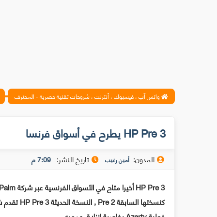
واتس آب ، فيسبوك ، أنترنت ، شروحات تقنية حصرية - المحترف
HP Pre 3 يطرح في أسواق فرنسا
المدون:
تاريخ النشر:
7:09 م
أمين رغيب
HP Pre 3 أخيرا متاح في الأسواق الفرنسية عبر شركة HP Palm في موقعها الخاص مقابل 349 أورو.
فعلية Azerty بخاصية انزلاق عمودي.