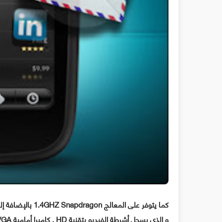
كما يتوفر على المعالج 1.4GHZ Snapdragon بالإضافة إلى 8 جيجا من التخزين الداخلي , كاميرا مصور بقوة 5 megapixels
و الذي يسجل أشرطة الفيديو بتقنية HD , كاميرا أمامية VGA , بالإضافة إلى ويفي WI-Fi و بلوثوت Bluetooth و GPS .