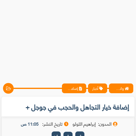
واتس آب ، فيسبوك ، أنترنت ، شروحات تقنية حصرية - المحترف
أخبار
إضافة خيار التجاهل والحجب في جوجل +
إضافة خيار التجاهل والحجب في جوجل +
المدون:
إبراهيم اللولو
تاريخ النشر:
11:05 ص