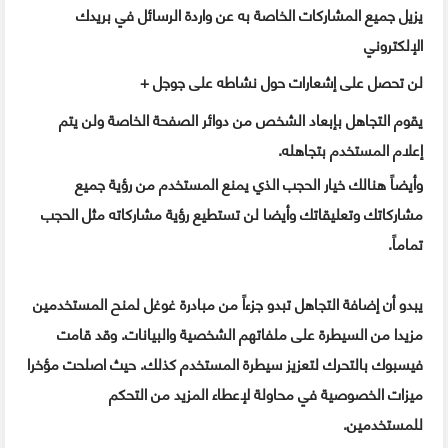
يزيل جميع المشاركات الخاصة به عن واردة الرسائل في بريدك
الإلكتروني
لن تحصل على إشعارات حول نشاطه على جوجل +
يقوم التجاهل بإبعاد الشخص من دوائر الصفحة الخاصة ولن يتم
إعلام المستخدم بتجاهله.
وأيضاً هنالك خيار الحجب الذي يمنع المستخدم من رؤية جميع
مشاركاتك وتعليقاتك وأيضا لن تستطيع رؤية مشاركاته مثل الحجب
تماماً.
يبدو أن
إضافة
ال
تجاهل
تبدو جزءاً من
مبادرة
غوغل
لمنح المستخدمين
مزيدا من السيطرة على
ملفاتهم الشخصية
والبيانات.
وقد قامت
فيسبوك
ب
التحرك ل
تعزيز سيطرة
المستخدم
كذلك.
حيث
اصلحت
مؤخرا
ميزات الخصوصية
في
محاولة ل
إعطاء
المزيد من التحكم
ل
لمستخدمين
.