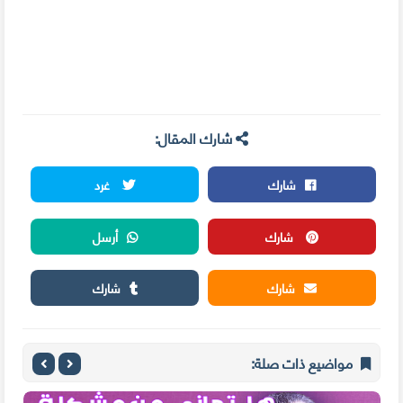
شارك المقال:
شارك
غرد
شارك
أرسل
شارك
شارك
مواضيع ذات صلة: