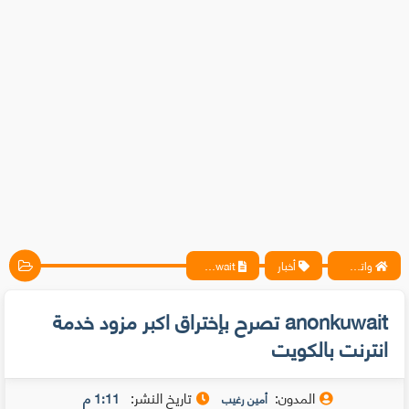
واتس آب ، فيسبوك ، أنترنت ، شروحات تقنية حصرية - المحترف
أخبار
anonkuwait تصرح بإختراق اكبر مزود خدمة انترنت بالكويت
anonkuwait تصرح بإختراق اكبر مزود خدمة
انترنت بالكويت
المدون:
تاريخ النشر:
1:11 م
أمين رغيب