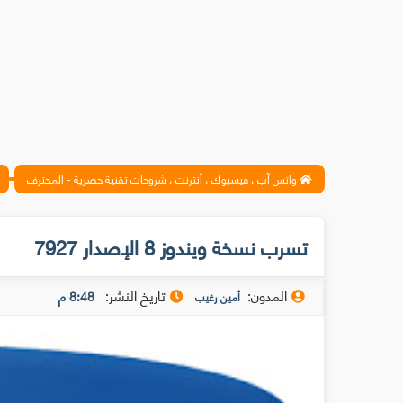
واتس آب ، فيسبوك ، أنترنت ، شروحات تقنية حصرية - المحترف
تسرب نسخة ويندوز 8 الإصدار 7927
المدون:
تاريخ النشر:
8:48 م
أمين رغيب