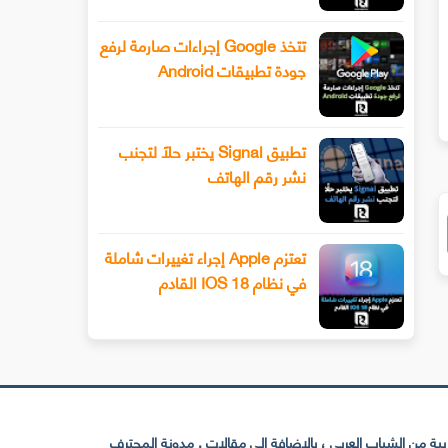
ل مسألة شراء هاتف قديم سينعكس عليك
ت
تتخذ Google إجراءات صارمة لرفع
لبا و سيكون له تأثير على خصوصية و أمان
Store ستستمتع بتجربتها و بكل ت
جودة تطبيقات Android
بيانات الخاصة أتناء الاستخدام ؟
ستوفر عليك الكثير
تطبيق Signal يختبر حلًا لتجنب
نشر رقم الهاتف
تعتزم Apple إجراء تغييرات شاملة
في نظام IOS 18 القادم
 من الشباب العربي ، بالإضافة إلى مقالات . مدونة المحترف