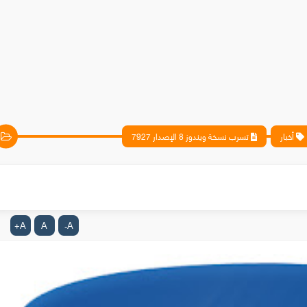
أخبار
تسرب نسخة ويندوز 8 الإصدار 7927
A
A
A
+
-