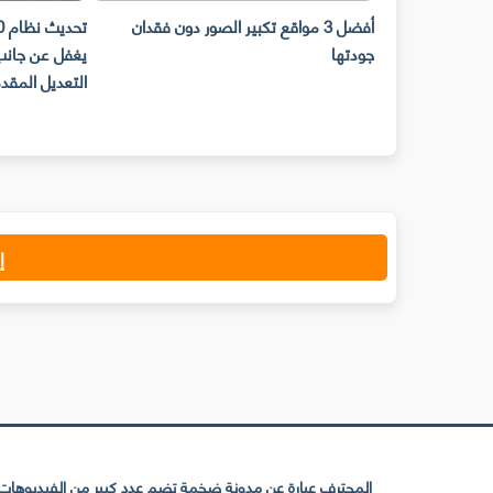
تحرير مساحة
أفضل 3 مواقع تكبير الصور دون فقدان
جودتها
يغفل عن جانب 
التعديل المقدم
إ
المحترف عبارة عن مدونة ضخمة تضم عدد كبير من الفيديوهات ا