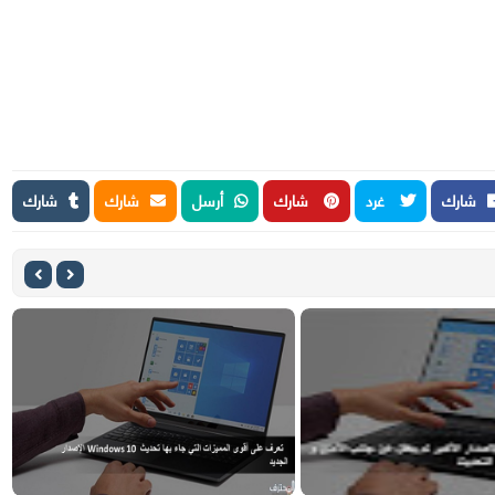
شارك
غرد
شارك
أرسل
شارك
شارك