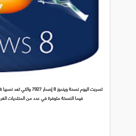
تسربت اليوم نسحة ويندوز 8 إصدار 7927 والتي تعد نسبيا قديمة كون ان مايكروسفت اعلنت عن نسختها 7989في شهر يوليو
فيما النسخة متوفرة في عدد من المنتديات الغربية والعربي