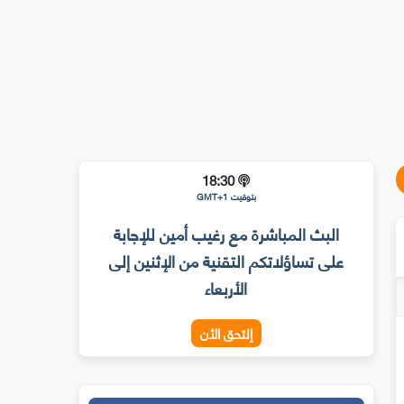
18:30
بتوقيت GMT+1
البث المباشرة مع رغيب أمين للإجابة
على تساؤلاتكم التقنية من الإثنين إلى
الأربعاء
إلتحق الأن