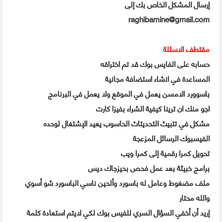
إرسال المشكل الخاص بك إلى
raghibamine@gmail.com
مقتطف الاسئلة
حسابه على الفايس بوك قد تم اختراقه
المساعدة في انشاء استضافة مجانية
باسوورد الامسن يعمل في الموقع ولا يعمل في البرنامج
اجو منك ان ترينا كيفية الشراء بفيزا كارت
مشكل في تتبيث التحديتاث الحاسوب يعيد الإشتغال لوحده
الفيسبوك الرسائل المزعجة
تحويل كمرا رقمية إلى كمرا ويب
برامج خبيثة بعد عمل فحص بحيزجاك ديس
ملف مضغوط وعامل له باسورد وألحين ناسي الباسورد شو أسوي
والله محتار
إريد أن أخفي السؤال السري للفيس بوك لكي لايتم استعادة كلمة