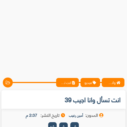
واتس آب ، فيسبوك ، أنترنت ، شروحات تقنية حصرية - المحترف
فيديو
انت تسأل وانا اجيب 39
انت تسأل وانا اجيب 39
المدون:
تاريخ النشر:
2:37 م
أمين رغيب
+
A
A
-
A