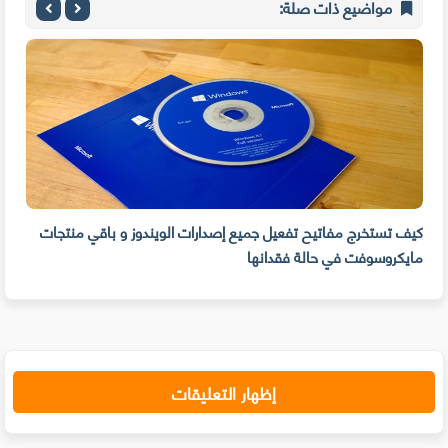
مواضيع ذات صلة:
كيف تستخرج مفاتيح تفعيل جميع إصدارات الويندوز و باقي منتجات
مايكروسوفت في حالة فقدانها
سهول
إظهار التعليقات