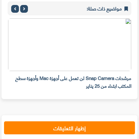
مواضيع ذات صلة:
مرشحات Snap Camera لن تعمل على أجهزة Mac وأجهزة سطح
المكتب ابتداء من 25 يناير
صديق
إظهار التعليقات