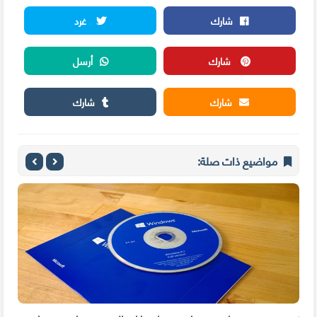
شارك
غرد
شارك
أرسل
شارك
شارك
مواضيع ذات صلة: